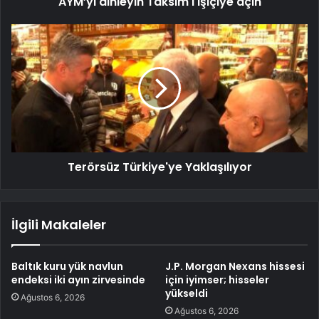
AYM’yi dinleyin Taksim'i işiçiye açın
Terörsüz Türkiye'ye Yaklaşılıyor
İlgili Makaleler
Baltık kuru yük navlun
J.P. Morgan Nexans hissesi
endeksi iki ayın zirvesinde
için iyimser; hisseler
yükseldi
Ağustos 6, 2026
Ağustos 6, 2026