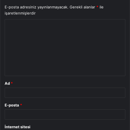
E-posta adresiniz yayınlanmayacak.
Gerekli alanlar
*
ile
işaretlenmişlerdir
Y
o
r
u
m
*
Ad
*
E-posta
*
İnternet sitesi