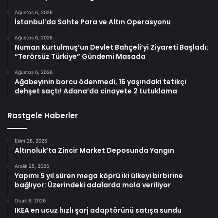
Ağustos 6, 2026
İstanbul’da Sahte Para ve Altın Operasyonu
Ağustos 6, 2026
Numan Kurtulmuş’un Devlet Bahçeli’yi Ziyareti Başladı:
“Terörsüz Türkiye” Gündemi Masada
Ağustos 6, 2026
Ağabeyinin borcu ödenmedi, 16 yaşındaki tetikçi
dehşet saçtı! Adana’da cinayete 2 tutuklama
Rastgele Haberler
Ekim 28, 2025
Altınoluk’ta Zincir Market Deposunda Yangın
Aralık 25, 2025
Yapımı 5 yıl süren mega köprü iki ülkeyi birbirine
bağlıyor: Üzerindeki adalarda mola veriliyor
Ocak 8, 2026
IKEA en ucuz hızlı şarj adaptörünü satışa sundu