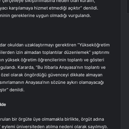
ir çerçeveye sıkıştırılmasına neden olan kuralın,
acı karşılamaya hizmet etmediği açıktır” denildi.
ninin gereklerine uygun olmadığı vurgulandı.
adar okuldan uzaklaştırmayı gerektiren “Yükseköğretim
lilerden izin almadan toplantılar düzenlemek” yaptırımı
ın yüksek öğretim öğrencilerinin toplantı ve gösteri
ulandı. Kararda, “Bu itibarla Anayasa’nın toplantı ve
 özel olarak öngördüğü güvenceyi dikkate almayan
 sınırlamanın Anayasa’nın sözüne aykırı olamayacağı
tır” denildi.
dde
ulan bir örgüte üye olmamakla birlikte, örgüt adına
eylemi üniversiteden atılma nedeni olarak sayılmıştı.