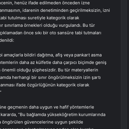
şüncenin, henüz ifade edilmeden önceden izne
nmasının, idarenin denetiminden geçirilmeksizin, izni
abi tutulması suretiyle kategorik olarak
r sınırlama örnekleri olduğu vurgulandı. Bu tür
açıklamadan önce sıkı bir oto sansüre tabi tutmaları
enildi:
i amaçlarla bildiri dağıtma, afiş veya pankart asma
ntemlerin daha az külfetle daha çarpıcı biçimde geniş
 önemli olduğu şüphesizdir. Bu tür materyallerin
amda herhangi bir sınır öngörülmeksizin izin şartı
ğlanması ifade özgürlüğünün kategorik olarak
”
nüne geçmenin daha uygun ve hafif yöntemlerle
 kararda, “Bu bağlamda yükseköğretim kurumlarında
da öngörülen güvencelerine uygun şekilde