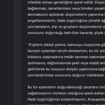
nitelikte olması gerektiğine işaret edildi. Dü
bağlanması, denetlenmesi veya tümden yasakla
alınmaksızın açıklanan düşüncelerin yaptırıma t
engellenmesinin, ifade özgürlüğüne yönelik ağı
sınırlamaların, kişi ve grupların düşüncelerini 
sonucunu doğurduğu belirtilen kararda, şöyle d
“Kişilerin dikkat çekme, kamuoyu oluşturma gib
benzeri eylemleri tercih etmelerinin, bu tür yö
kitlelere ulaşmalarına imkân tanıması bakımdan
asılmasına, dağıtılmasında şekli veya maddi anl
getirilerek bu hususun disiplin yaptırımına ba
sınırlandırılması sonucunu doğurur niteliktedir.
Bu tür eylemlerin doğurabileceği zararların ö
sağlanmasının mümkün olduğuna işaret edilen
ifade özgürlüğünün kullanılmasının, Anayasa’