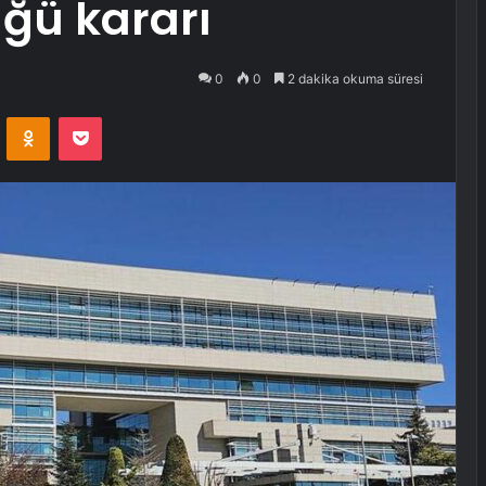
üğü kararı
0
0
2 dakika okuma süresi
VKontakte
Odnoklassniki
Pocket