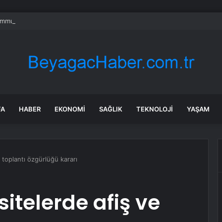
mmuz benzine, mazota, motorine zam veya indirim var mı? Güncel benzin 
FA
HABER
EKONOMI
SAĞLIK
TEKNOLOJI
YAŞAM
 toplantı özgürlüğü kararı
itelerde afiş ve