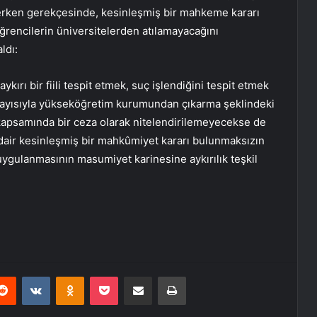
rken gerekçesinde, kesinleşmiş bir mahkeme kararı
öğrencilerin üniversitelerden atılamayacağını
ldı:
ırı bir fiili tespit etmek, suç işlendiğini tespit etmek
Dolayısıyla yükseköğretim kurumundan çıkarma şeklindeki
kapsamında bir ceza olarak nitelendirilemeyecekse de
 dair kesinleşmiş bir mahkûmiyet kararı bulunmaksızın
 uygulanmasının masumiyet karinesine aykırılık teşkil
erest
Reddit
VKontakte
Odnoklassniki
Pocket
E-Posta ile paylaş
Yazdır