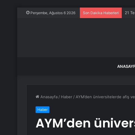
21 Te
Perşembe, Ağustos 6 2026
Son Dakika Haberleri
ANASAY
Anasayfa
/
Haber
/
AYM’den üniversitelerde afiş ve
Haber
AYM’den ünivers