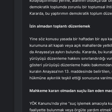
kolaylaştırılması yerine, alanının oldukça dar b
demokratik toplumda zorunlu bir toplumsal ihtiy
Kararda, bu yaptırımın demokratik toplum düze
İzin almadan toplantı düzenlemek
Yine söz konusu yasada bir haftadan bir aya k
kurumuna ait kapalı veya açık mahallerde yetki
da Anayasa’ya aykırı bulundu. Kararda, bu kural
yürüyüşü düzenleme hakkını sınırlandırdığı vurg
gösteri yürüyüşü düzenleme hakkı bakımından
kuralın Anayasa’nın 13. maddesinde belirtilen,
hükmüne aykırılık teşkil ettiği sonucuna varılmış
Mahkeme kararı olmadan suçlu ilan eden ma
YÖK Kanunu’nda yine “suç işlemek amacıyla kur
faaliyette bulunmak veya örgüte yardım etmek” 