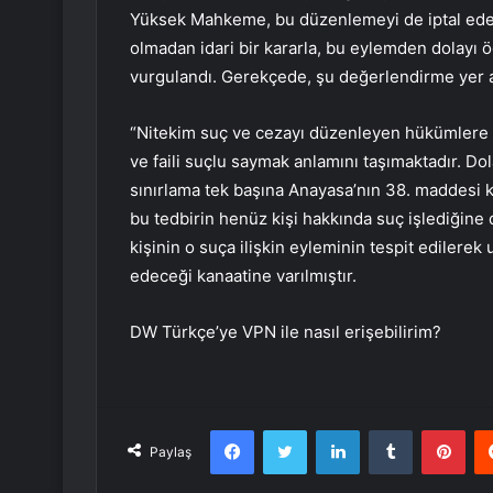
Yüksek Mahkeme, bu düzenlemeyi de iptal ede
olmadan idari bir kararla, bu eylemden dolayı 
vurgulandı. Gerekçede, şu değerlendirme yer a
“Nitekim suç ve cezayı düzenleyen hükümlere ayk
ve faili suçlu saymak anlamını taşımaktadır. 
sınırlama tek başına Anayasa’nın 38. maddesi 
bu tedbirin henüz kişi hakkında suç işlediğine
kişinin o suça ilişkin eyleminin tespit edilerek
edeceği kanaatine varılmıştır.
DW Türkçe’ye VPN ile nasıl erişebilirim?
Facebook
Twitter
LinkedIn
Tumblr
Pint
Paylaş