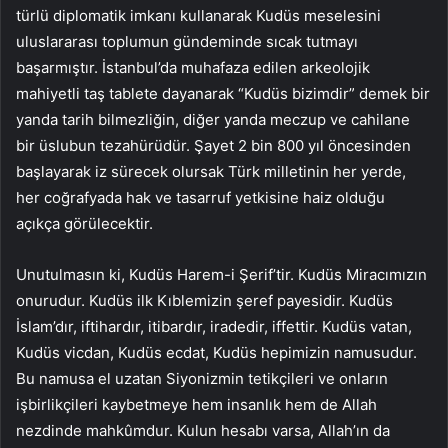
türlü diplomatik imkanı kullanarak Kudüs meselesini
uluslararası toplumun gündeminde sıcak tutmayı
başarmıştır. İstanbul’da muhafaza edilen arkeolojik
mahiyetli taş tablete dayanarak “Kudüs bizimdir” demek bir
yanda tarih bilmezliğin, diğer yanda meczup ve cahilane
bir üslubun tezahürüdür. Şayet 2 bin 800 yıl öncesinden
başlayarak iz sürecek olursak Türk milletinin her yerde,
her coğrafyada hak ve tasarruf yetkisine haiz olduğu
açıkça görülecektir.
Unutulmasın ki, Kudüs Harem-i Şerif’tir. Kudüs Miracımızın
onurudur. Kudüs ilk Kıblemizin şeref payesidir. Kudüs
İslam’dır, iftihardır, itibardır, iradedir, iffettir. Kudüs vatan,
Kudüs vicdan, Kudüs ecdat, Kudüs hepimizin namusudur.
Bu namusa el uzatan Siyonizmin tetikçileri ve onların
işbirlikçileri kaybetmeye hem insanlık hem de Allah
nezdinde mahkûmdur. Kulun hesabı varsa, Allah’ın da