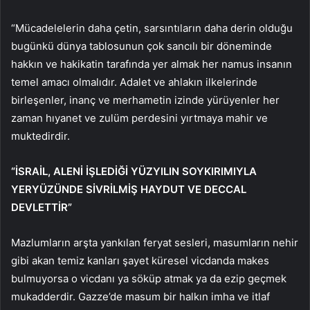
“Mücadelelerin daha çetin, sarsıntıların daha derin olduğu
bugünkü dünya tablosunun çok sancılı bir döneminde
hakkın ve hakikatin tarafında yer almak her namus insanın
temel amacı olmalıdır. Adalet ve ahlakın ilkelerinde
birleşenler, inanç ve merhametin izinde yürüyenler her
zaman hıyanet ve zulüm perdesini yırtmaya mahir ve
muktedirdir.
“İSRAİL, ALENİ İŞLEDİĞİ YÜZYILIN SOYKIRIMIYLA
YERYÜZÜNDE SİVRİLMİŞ HAYDUT VE DECCAL
DEVLETTİR”
Mazlumların arşta yankılan feryat sesleri, masumların nehir
gibi akan temiz kanları şayet küresel vicdanda makes
bulmuyorsa o vicdanı ya söküp atmak ya da ezip geçmek
mukadderdir. Gazze’de masum bir halkın imha ve itlaf