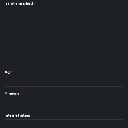
işaretlenmişlerdir
Y
o
r
u
m
*
Ad
*
E-posta
*
İnternet sitesi