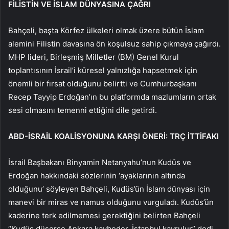
FİLİSTİN VE İSLAM DÜNYASINA ÇAĞRI
Bahçeli, başta Körfez ülkeleri olmak üzere bütün İslam
alemini Filistin davasına ön koşulsuz sahip çıkmaya çağırdı.
MHP lideri, Birleşmiş Milletler (BM) Genel Kurul
toplantısının İsrail’i küresel yalnızlığa hapsetmek için
önemli bir fırsat olduğunu belirtti ve Cumhurbaşkanı
Recep Tayyip Erdoğan’ın bu platformda mazlumların ortak
sesi olmasını temenni ettiğini dile getirdi.
ABD-İSRAİL KOALİSYONUNA KARŞI ÖNERİ: TRÇ İTTİFAKI
İsrail Başbakanı Binyamin Netanyahu’nun Kudüs ve
Erdoğan hakkındaki sözlerinin ‘ayaklarının altında
olduğunu’ söyleyen Bahçeli, Kudüs’ün İslam dünyası için
manevi bir miras ve namus olduğunu vurguladı. Kudüs’ün
kaderine terk edilmemesi gerektiğini belirten Bahçeli
“Kudüs düşerse Ankara kaybeder, İstanbul kavrulur” dedi.