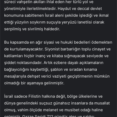
süreci vahşetin akılları ihlal eden her türlü yol ve
yönetimiyle ilerletilmektedir. Haydut ve deccal devlet
konumuna sabitlenen İsrail aleni şekilde işlediği ve ikmal
ettiği yüzyılın soykırım suçuyla yeryüzü lanetlisi olarak
serpilmiş ve sivrilmiş haldedir.
Bu kapsamda en ağır siyasi ve hukuki bedelleri ödemekten
de kurtulamayacaktır. Siyonist barbarlığın toplu cinayet ve
katliamları hiçbir inanç ve kitaba sığmayacak seviyede ve
şiddet noktasındadır. Artık ezbere dayalı açıklamaların
bağlayıcılığını kaybettiği, şablon ve sıradan kınama
mesajlarıyla dehşet verici vaziyeti geçiştirmenin mümkün
olmadığı bir aşamaya gelinmiştir.
İsrail sadece Filistin halkına değil, bölge ülkelerine ve
dünya genelindeki suçsuz günahsız insanlara da musallat
olmuş, vahim ölçüde melanet ve musibet odağı haline
gelmiştir. Gazze Şeridi 712 gündür ateş ve saldırı