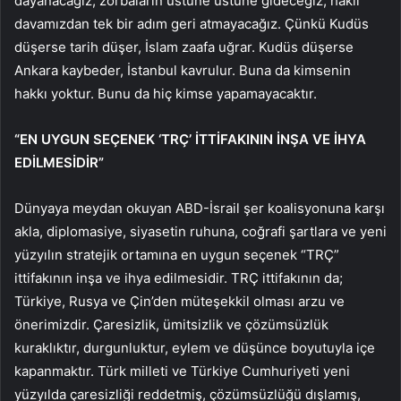
dayanacağız, zorbaların üstüne üstüne gideceğiz, haklı
davamızdan tek bir adım geri atmayacağız. Çünkü Kudüs
düşerse tarih düşer, İslam zaafa uğrar. Kudüs düşerse
Ankara kaybeder, İstanbul kavrulur. Buna da kimsenin
hakkı yoktur. Bunu da hiç kimse yapamayacaktır.
“EN UYGUN SEÇENEK ‘TRÇ’ İTTİFAKININ İNŞA VE İHYA
EDİLMESİDİR”
Dünyaya meydan okuyan ABD-İsrail şer koalisyonuna karşı
akla, diplomasiye, siyasetin ruhuna, coğrafi şartlara ve yeni
yüzyılın stratejik ortamına en uygun seçenek “TRÇ”
ittifakının inşa ve ihya edilmesidir. TRÇ ittifakının da;
Türkiye, Rusya ve Çin’den müteşekkil olması arzu ve
önerimizdir. Çaresizlik, ümitsizlik ve çözümsüzlük
kuraklıktır, durgunluktur, eylem ve düşünce boyutuyla içe
kapanmaktır. Türk milleti ve Türkiye Cumhuriyeti yeni
yüzyılda çaresizliği reddetmiş, çözümsüzlüğü dışlamış,