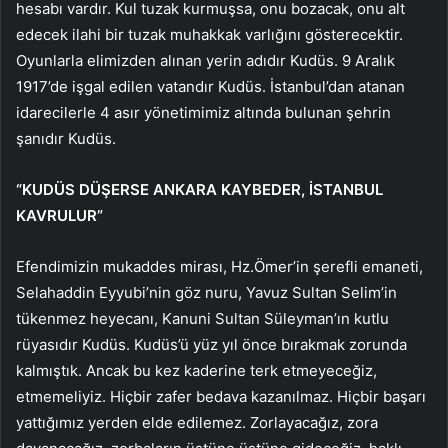
hesabı vardır. Kul tuzak kurmuşsa, onu bozacak, onu alt
edecek ilahi bir tuzak muhakkak varlığını gösterecektir.
Oyunlarla elimizden alınan yerin adıdır Kudüs. 9 Aralık
1917’de işgal edilen vatandır Kudüs. İstanbul’dan atanan
idarecilerle 4 asır yönetimimiz altında bulunan şehrin
şanıdır Kudüs.
“KUDÜS DÜŞERSE ANKARA KAYBEDER, İSTANBUL
KAVRULUR”
Efendimizin mukaddes mirası, Hz.Ömer’in şerefli emaneti,
Selahaddin Eyyubi’nin göz nuru, Yavuz Sultan Selim’in
tükenmez heyecanı, Kanuni Sultan Süleyman’ın kutlu
rüyasıdır Kudüs. Kudüs’ü yüz yıl önce bırakmak zorunda
kalmıştık. Ancak bu kez kaderine terk etmeyeceğiz,
etmemeliyiz. Hiçbir zafer bedava kazanılmaz. Hiçbir başarı
yattığımız yerden elde edilemez. Zorlayacağız, zora