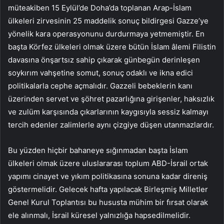
müteakiben 15 Eylül’de Doha’da toplanan Arap-İslam
ülkeleri zirvesinin 25 maddelik sonuç bildirgesi Gazze’ye
yönelik kara operasyonunu durdurmaya yetmemiştir. En
başta Körfez ülkeleri olmak üzere bütün İslam âlemi Filistin
davasına önşartsız sahip çıkarak günbegün derinleşen
soykırım vahşetine somut, sonuç odaklı ve ikna edici
politikalarla cephe açmalıdır. Gazzeli bebeklerin kanı
üzerinden servet ve şöhret pazarlığına girişenler, haksızlık
ve zulüm karşısında çıkarlarının kaygısıyla sessiz kalmayı
tercih edenler zalimlerle aynı çizgiye düşen utanmazlardır.
Bu yüzden hiçbir bahaneye sığınmadan başta İslam
ülkeleri olmak üzere uluslararası toplum ABD-İsrail ortak
yapımı cinayet ve yıkım politikasına sonuna kadar direniş
göstermelidir. Gelecek hafta yapılacak Birleşmiş Milletler
Genel Kurul Toplantısı bu hususta mühim bir fırsat olarak
ele alınmalı, İsrail küresel yalnızlığa hapsedilmelidir.