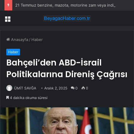
21 Temmuz benzine, mazota, motorine zam veya indirim var mı? Güncel benzin motorin akaryakıt fiyatları!
Menü
Anasayfa
/
Haber
Haber
Bahçeli’den ABD-İsrail
Politikalarına Direniş Çağrısı
ÜMİT SAVĞA
Aralık 2, 2025
0
0
4 dakika okuma süresi