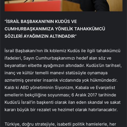
“İSRAİL BAŞBAKANI’NIN KUDÜS VE
CUMHURBAŞKANIMIZA YÖNELİK TAHAKKÜMCÜ
SÖZLERİ AYAĞIMIZIN ALTINDADIR”
İsrail Başbakanı’nın ilk kıblemiz Kudüs ile ilgili tahakkümcü
ifadeleri, Sayın Cumhurbaşkanımızı hedef alan söz ve
beyanatları elbette ayağımızın altındadır. Kudüs’ün tarihsel,
inanç ve kültür temelli manevi statüsüyle oynamaya
azmetmiş çevreler insanlık vicdanında yok hükmündedir.
Kaldı ki ABD yönetiminin Siyonizm, Kabala ve Evanjelist
emellerin bekçiliğine soyunması; 6 Aralık 2017 tarihinde
Kudüs’ü İsrail’in başkenti olarak ilan eden skandal ve sakat
kararı büyük bir rezalet ve hezimet olarak hatırlanacaktır.
Türkiye, doğru stratejiyle, isabetli politik hamlelerle, her