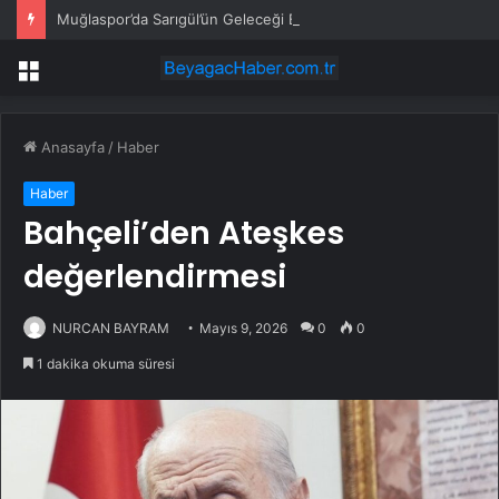
Muğlaspor’da Sarıgül’ün Geleceği Belirsiz
Menü
Anasayfa
/
Haber
Haber
Bahçeli’den Ateşkes
değerlendirmesi
NURCAN BAYRAM
Mayıs 9, 2026
0
0
1 dakika okuma süresi