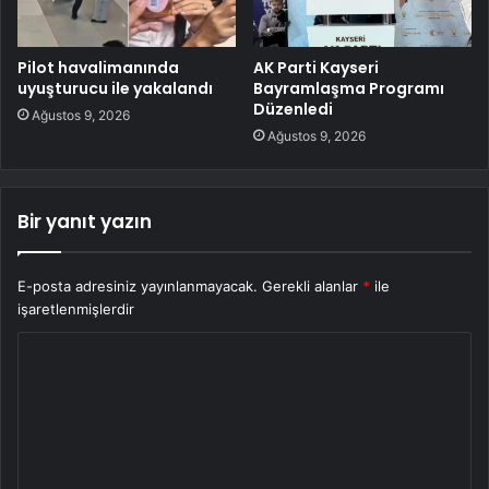
Pilot havalimanında
AK Parti Kayseri
uyuşturucu ile yakalandı
Bayramlaşma Programı
Düzenledi
Ağustos 9, 2026
Ağustos 9, 2026
Bir yanıt yazın
E-posta adresiniz yayınlanmayacak.
Gerekli alanlar
*
ile
işaretlenmişlerdir
Y
o
r
u
m