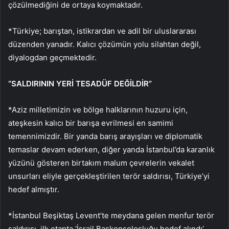
çözülmediğini de ortaya koymaktadır.
*Türkiye; barıştan, istikrardan ve adil bir uluslararası
düzenden yanadır. Kalıcı çözümün yolu silahtan değil,
diyalogdan geçmektedir.
“SALDIRININ YERİ TESADÜF DEĞİLDİR”
*Aziz milletimizin ve bölge halklarının huzuru için,
ateşkesin kalıcı bir barışa evrilmesi en samimi
temennimizdir. Bir yanda barış arayışları ve diplomatik
temaslar devam ederken, diğer yanda İstanbul’da karanlık
yüzünü gösteren birtakım malum çevrelerin vekalet
unsurları eliyle gerçekleştirilen terör saldırısı, Türkiye’yi
hedef almıştır.
*İstanbul Beşiktaş Levent’te meydana gelen menfur terör
saldırısı, ilk etapta ‘İsrail Başkonsolosluğu hedef alındı’