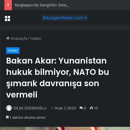
Muğlaspor’da Sarıgül’ün Geleceği Belirsiz
Menü
Anasayfa
/
Haber
Haber
Bakan Akar: Yunanistan
hukuk bilmiyor, NATO bu
şımarık davranışa son
vermeli
DİLEK ÖZDENOĞLU
Ocak 7, 2023
0
10
1 dakika okuma süresi