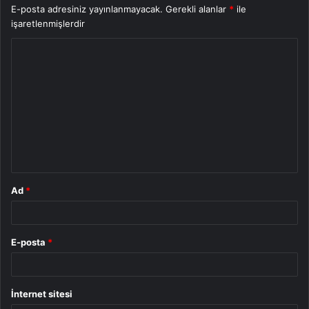
E-posta adresiniz yayınlanmayacak.
Gerekli alanlar
*
ile
işaretlenmişlerdir
Y
o
r
u
m
*
Ad
*
E-posta
*
İnternet sitesi