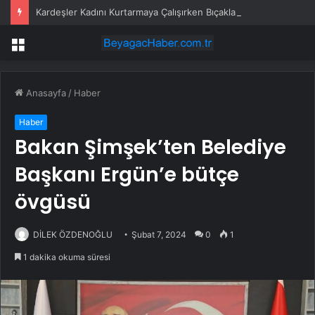
Kardeşler Kadını Kurtarmaya Çalışırken Bıçaklandı
Menü
Anasayfa
/
Haber
Haber
Bakan Şimşek’ten Belediye
Başkanı Ergün’e bütçe
övgüsü
DİLEK ÖZDENOĞLU
Şubat 7, 2024
0
1
1 dakika okuma süresi