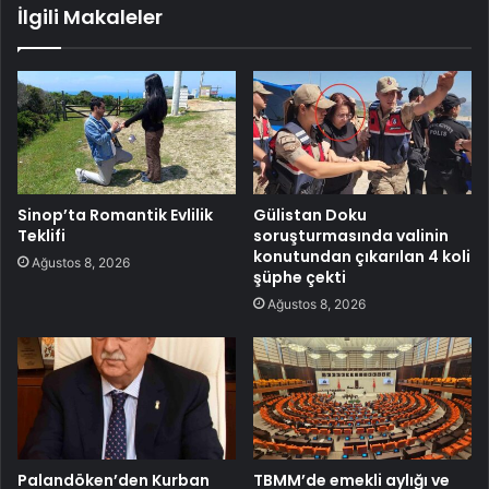
İlgili Makaleler
Sinop’ta Romantik Evlilik
Gülistan Doku
Teklifi
soruşturmasında valinin
konutundan çıkarılan 4 koli
Ağustos 8, 2026
şüphe çekti
Ağustos 8, 2026
Palandöken’den Kurban
TBMM’de emekli aylığı ve