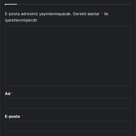
E-posta adresiniz yayınlanmayacak.
Gerekli alanlar
*
ile
işaretlenmişlerdir
Y
o
r
u
m
*
Ad
*
E-posta
*