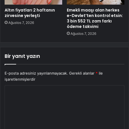
Altın fiyatları 2 haftanın
Emekli maaşı alan herkes
zirvesine yerleşti
e-Devlet’ten kontrol etsin:
3 bin 552 TL zam farkı
Ağustos 7, 2026
ödeme takvimi
Ağustos 7, 2026
Bir yanıt yazın
E-posta adresiniz yayınlanmayacak.
Gerekli alanlar
*
ile
işaretlenmişlerdir
Y
o
r
u
m