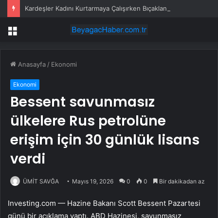
Kardeşler Kadını Kurtarmaya Çalışırken Bıçaklandı
Menü
Anasayfa
/
Ekonomi
Ekonomi
Bessent savunmasız
ülkelere Rus petrolüne
erişim için 30 günlük lisans
verdi
ÜMİT SAVĞA
Mayıs 19, 2026
0
0
Bir dakikadan az
Investing.com — Hazine Bakanı Scott Bessent Pazartesi
günü bir açıklama yaptı. ABD Hazinesi, savunmasız