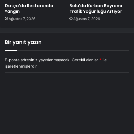
Datça’da Restoranda
Bolu’da Kurban Bayramı
Yangın
Trafik Yoğunluğu Artıyor
Ağustos 7, 2026
Ağustos 7, 2026
Bir yanıt yazın
E-posta adresiniz yayınlanmayacak.
Gerekli alanlar
*
ile
işaretlenmişlerdir
Y
o
r
u
m
*