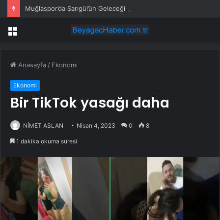
Muğlaspor’da Sarıgül’ün Geleceği Belirsiz
Menü
Anasayfa
/
Ekonomi
Ekonomi
Bir TikTok yasağı daha
NİMET ASLAN
Nisan 4, 2023
0
8
1 dakika okuma süresi