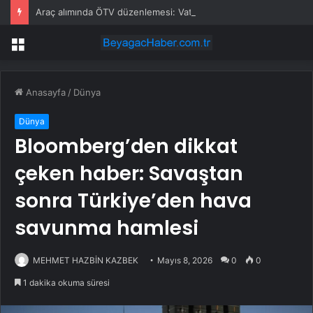
Araç alımında ÖTV düzenlemesi: Vatandaşlar bayilere akın etti
Menü
Anasayfa
/
Dünya
Dünya
Bloomberg’den dikkat
çeken haber: Savaştan
sonra Türkiye’den hava
savunma hamlesi
MEHMET HAZBİN KAZBEK
Mayıs 8, 2026
0
0
1 dakika okuma süresi