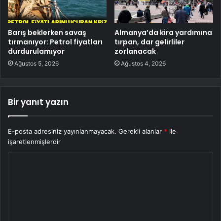
Barış beklerken savaş
Almanya’da kira yardımına
tırmanıyor: Petrol fiyatları
tırpan, dar gelirliler
durdurulamıyor
zorlanacak
Ağustos 5, 2026
Ağustos 4, 2026
Bir yanıt yazın
E-posta adresiniz yayınlanmayacak.
Gerekli alanlar
*
ile
işaretlenmişlerdir
Y
o
r
u
m