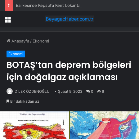
Balıkesir’de Kepsut’a Kent Lokantası ve altyapı desteği
Menü
Anasayfa
/
Ekonomi
Ekonomi
BOTAŞ’tan deprem bölgeleri
için doğalgaz açıklaması
DİLEK ÖZDENOĞLU
Şubat 9, 2023
0
6
Bir dakikadan az