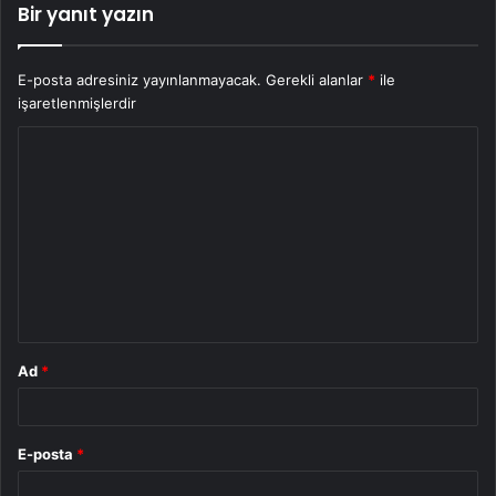
Bir yanıt yazın
E-posta adresiniz yayınlanmayacak.
Gerekli alanlar
*
ile
işaretlenmişlerdir
Y
o
r
u
m
*
Ad
*
E-posta
*