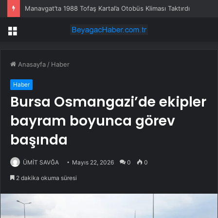
Manavgat’ta 1988 Tofaş Kartal’a Otobüs Kliması Taktırdı
Menü
Anasayfa
/
Haber
Haber
Bursa Osmangazi’de ekipler
bayram boyunca görev
başında
ÜMİT SAVĞA
Mayıs 22, 2026
0
0
2 dakika okuma süresi