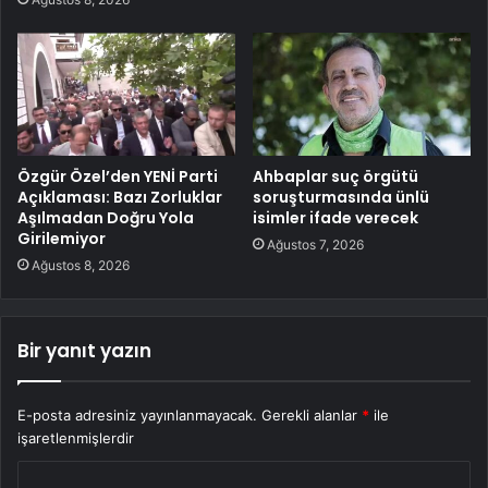
Özgür Özel’den YENİ Parti
Ahbaplar suç örgütü
Açıklaması: Bazı Zorluklar
soruşturmasında ünlü
Aşılmadan Doğru Yola
isimler ifade verecek
Girilemiyor
Ağustos 7, 2026
Ağustos 8, 2026
Bir yanıt yazın
E-posta adresiniz yayınlanmayacak.
Gerekli alanlar
*
ile
işaretlenmişlerdir
Y