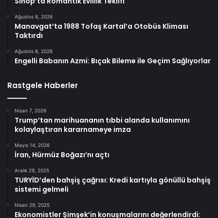
Sinop’ta Romantik Evlilik Teklifi
Ağustos 8, 2026
Manavgat’ta 1988 Tofaş Kartal’a Otobüs Kliması
Taktırdı
Ağustos 8, 2026
Engelli Babanın Azmi: Bıçak Bileme ile Geçim Sağlıyorlar
Rastgele Haberler
Nisan 7, 2026
Trump’tan marihuananın tıbbi alanda kullanımını
kolaylaştıran kararnameye imza
Mayıs 14, 2026
İran, Hürmüz Boğazı’nı açtı
Aralık 29, 2025
TURYİD’den bahşiş çağrısı: Kredi kartıyla gönüllü bahşiş
sistemi gelmeli
Nisan 29, 2025
Ekonomistler Şimşek’in konuşmalarını değerlendirdi: