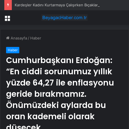
Kardeşler Kadını Kurtarmaya Çalışırken Bıçaklandı
Menü
Anasayfa
/
Haber
Haber
Cumhurbaşkanı Erdoğan:
“En ciddi sorunumuz yıllık
yüzde 64,27 ile enflasyonu
geride bırakmamız.
Önümüzdeki aylarda bu
oran kademeli olarak
düşecek…