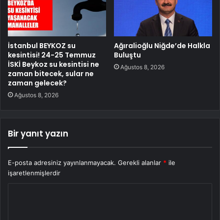
İstanbul BEYKOZ su
Ağıralioğlu Niğde’de Halkla
kesintisi! 24-25 Temmuz
Buluştu
İSKİ Beykoz su kesintisi ne
Ağustos 8, 2026
zaman bitecek, sular ne
zaman gelecek?
Ağustos 8, 2026
Bir yanıt yazın
E-posta adresiniz yayınlanmayacak.
Gerekli alanlar
*
ile
işaretlenmişlerdir
Y
o