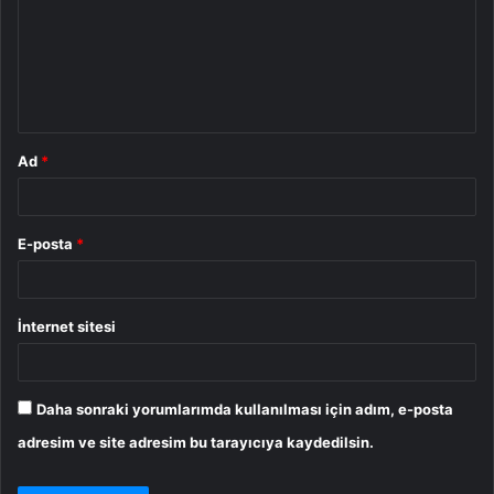
r
u
m
*
Ad
*
E-posta
*
İnternet sitesi
Daha sonraki yorumlarımda kullanılması için adım, e-posta
adresim ve site adresim bu tarayıcıya kaydedilsin.