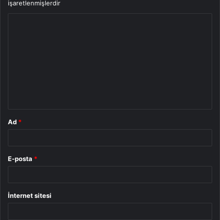
işaretlenmişlerdir
Y
o
r
u
m
*
Ad
*
E-posta
*
İnternet sitesi