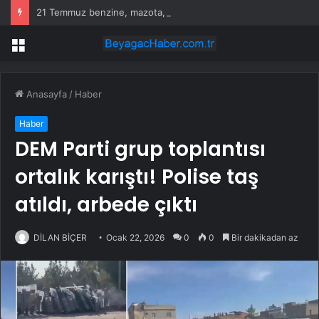
21 Temmuz benzine, mazota, motorine zam veya indirim var mı? Güncel benzin motorin akaryakıt fiyatları!
Menü
Anasayfa
/
Haber
Haber
DEM Parti grup toplantısı
ortalık karıştı! Polise taş
atıldı, arbede çıktı
DİLAN BİÇER
Ocak 22, 2026
0
0
Bir dakikadan az