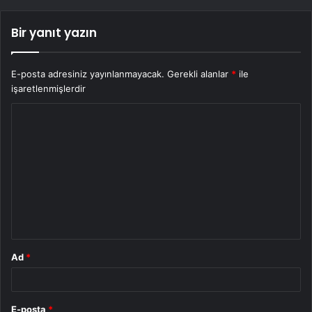
Bir yanıt yazın
E-posta adresiniz yayınlanmayacak.
Gerekli alanlar
*
ile
işaretlenmişlerdir
Y
o
r
u
m
*
Ad
*
E-posta
*