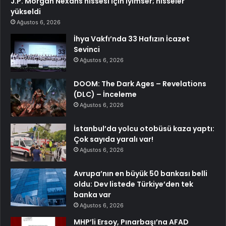
J.P. Morgan Nexans hissesi için iyimser; hisseler
yükseldi
Ağustos 6, 2026
İhya Vakfı’nda 33 Hafızın İcazet
Sevinci
Ağustos 6, 2026
DOOM: The Dark Ages – Revelations
(DLC) – İnceleme
Ağustos 6, 2026
İstanbul’da yolcu otobüsü kaza yaptı:
Çok sayıda yaralı var!
Ağustos 6, 2026
Avrupa’nın en büyük 50 bankası belli
oldu: Dev listede Türkiye’den tek
banka var
Ağustos 6, 2026
MHP’li Ersoy, Pınarbaşı’na AFAD