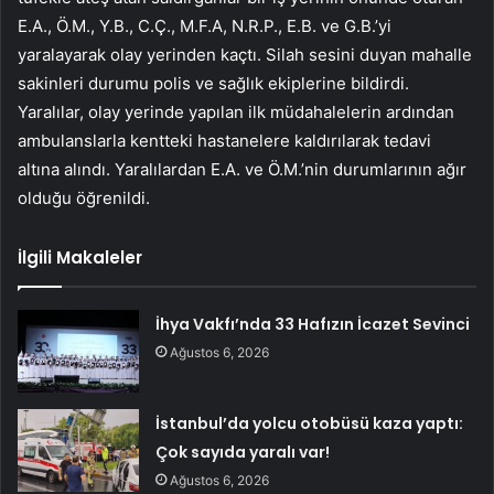
E.A., Ö.M., Y.B., C.Ç., M.F.A, N.R.P., E.B. ve G.B.’yi
yaralayarak olay yerinden kaçtı. Silah sesini duyan mahalle
sakinleri durumu polis ve sağlık ekiplerine bildirdi.
Yaralılar, olay yerinde yapılan ilk müdahalelerin ardından
ambulanslarla kentteki hastanelere kaldırılarak tedavi
altına alındı. Yaralılardan E.A. ve Ö.M.’nin durumlarının ağır
olduğu öğrenildi.
İlgili Makaleler
İhya Vakfı’nda 33 Hafızın İcazet Sevinci
Ağustos 6, 2026
İstanbul’da yolcu otobüsü kaza yaptı:
Çok sayıda yaralı var!
Ağustos 6, 2026