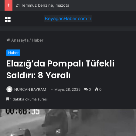
21 Temmuz benzine, mazota, motorine zam veya indirim var mı? Güncel benzin motorin akaryakıt fiyatları!
Menü
Anasayfa
/
Haber
Haber
Elazığ’da Pompalı Tüfekli
Saldırı: 8 Yaralı
NURCAN BAYRAM
Mayıs 28, 2025
0
0
1 dakika okuma süresi