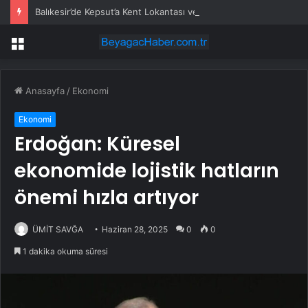
Balıkesir’de Kepsut’a Kent Lokantası ve altyapı desteği
Menü
Anasayfa
/
Ekonomi
Ekonomi
Erdoğan: Küresel
ekonomide lojistik hatların
önemi hızla artıyor
ÜMİT SAVĞA
Haziran 28, 2025
0
0
1 dakika okuma süresi