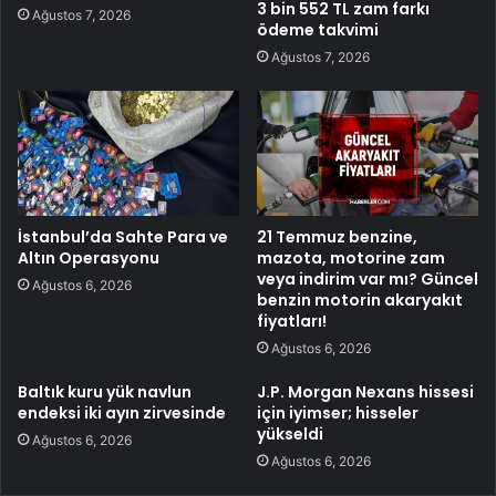
3 bin 552 TL zam farkı
Ağustos 7, 2026
ödeme takvimi
Ağustos 7, 2026
İstanbul’da Sahte Para ve
21 Temmuz benzine,
Altın Operasyonu
mazota, motorine zam
veya indirim var mı? Güncel
Ağustos 6, 2026
benzin motorin akaryakıt
fiyatları!
Ağustos 6, 2026
Baltık kuru yük navlun
J.P. Morgan Nexans hissesi
endeksi iki ayın zirvesinde
için iyimser; hisseler
yükseldi
Ağustos 6, 2026
Ağustos 6, 2026