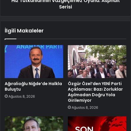
Hız Tutkunlarının Vazgeçilmez Oyunu: Asphalt
Serisi
İlgili Makaleler
Ağıralioğlu Niğde’de Halkla
Özgür Özel’den YENİ Parti
Buluştu
Açıklaması: Bazı Zorluklar
Aşılmadan Doğru Yola
Ağustos 8, 2026
Girilemiyor
Ağustos 8, 2026