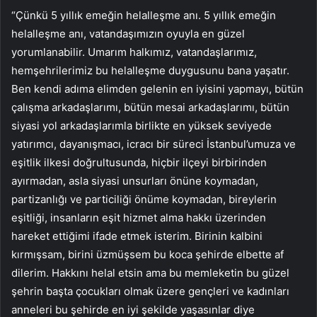
“Çünkü 5 yıllık emeğin helalleşme anı. 5 yıllık emeğin
helalleşme anı, vatandaşımızın oyuyla en güzel
yorumlanabilir. Umarım halkımız, vatandaşlarımız,
hemşehrilerimiz bu helalleşme duygusunu bana yaşatır.
Ben kendi adıma elimden gelenin en iyisini yapmayı, bütün
çalışma arkadaşlarımı, bütün mesai arkadaşlarımı, bütün
siyasi yol arkadaşlarımla birlikte en yüksek seviyede
yatırımcı, dayanışmacı, icracı bir süreci İstanbul’umuza ve
eşitlik ilkesi doğrultusunda, hiçbir ilçeyi birbirinden
ayırmadan, asla siyasi unsurları önüne koymadan,
partizanlığı ve particiliği önüme koymadan, bireylerin
eşitliği, insanların eşit hizmet alma hakkı üzerinden
hareket ettiğimi ifade etmek isterim. Birinin kalbini
kırmışsam, birini üzmüşsem bu koca şehirde elbette af
dilerim. Hakkını helal etsin ama bu memleketin bu güzel
şehrin başta çocukları olmak üzere gençleri ve kadınları
anneleri bu şehirde en iyi şekilde yaşasınlar diye