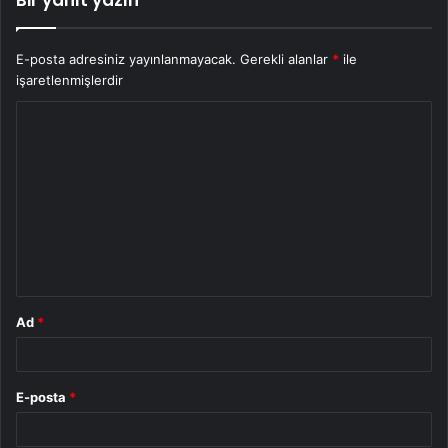
E-posta adresiniz yayınlanmayacak.
Gerekli alanlar
*
ile
işaretlenmişlerdir
Y
o
r
u
m
*
Ad
*
E-posta
*