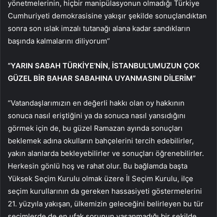
yönetmelerinin, hiçbir manipülasyonun olmadığı Türkiye
Cumhuriyeti demokrasisine yakışır şekilde sonuçlandıktan
sonra son ıslak imzalı tutanağı alana kadar sandıkların
başında kalmalarını diliyorum”
“YARIN SABAH TÜRKİYE’NİN, İSTANBUL’UMUZUN ÇOK
GÜZEL BİR BAHAR SABAHINA UYANMASINI DİLERİM”
“Vatandaşlarımızın en değerli hakkı olan oy hakkının
sonuca nasıl eriştiğini ya da sonuca nasıl yansıdığını
görmek için de, bu güzel Ramazan ayında sonuçları
beklemek adına okulların bahçelerini tercih edebilirler,
yakın alanlarda bekleyebilirler ve sonuçları öğrenebilirler.
Herkesin gönlü hoş ve rahat olur. Bu bağlamda başta
Yüksek Seçim Kurulu olmak üzere İl Seçim Kurulu, ilçe
seçim kurullarının da gereken hassasiyeti göstermelerini
21. yüzyıla yakışan, ülkemizin geleceğini belirleyen bu tür
seçimlerde de en ufak sorunun yaşanmadığı bir şekilde