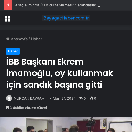
Araç alımında ÖTV düzenlemesi: Vatandaşlar bayilere akın etti
Menü
Anasayfa
/
Haber
Haber
İBB Başkanı Ekrem
İmamoğlu, oy kullanmak
için sandık başına gitti
NURCAN BAYRAM
Mart 31, 2024
0
0
3 dakika okuma süresi