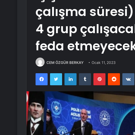
çalışma süresi) 
4 grup çalışaca
feda etmeyecek
CEM ÖZGÜR BERKAY
Ocak 11, 2023
Facebook
Twitter
LinkedIn
Tumblr
Pinterest
Reddit