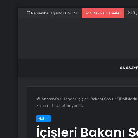
21 Te
Perşembe, Ağustos 6 2026
Son Dakika Haberleri
ANASAY
Anasayfa
/
Haber
/
İçişleri Bakanı Soylu: “(Polisler
kalanını feda etmeyecek.
Haber
İçişleri Bakanı S