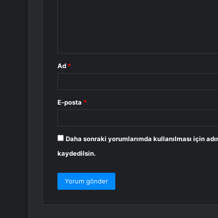
u
m
*
Ad
*
E-posta
*
Daha sonraki yorumlarımda kullanılması için adı
kaydedilsin.