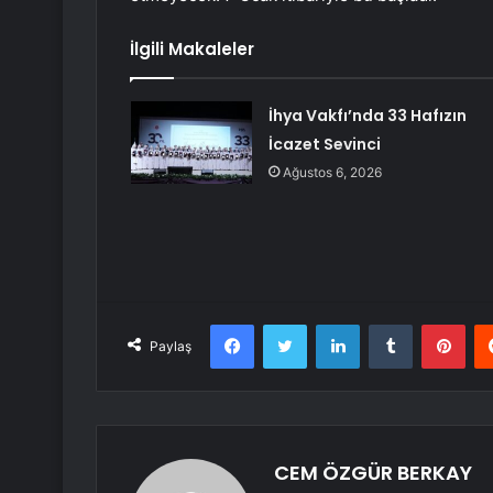
İlgili Makaleler
İhya Vakfı’nda 33 Hafızın
İcazet Sevinci
Ağustos 6, 2026
Facebook
Twitter
LinkedIn
Tumblr
Pint
Paylaş
CEM ÖZGÜR BERKAY