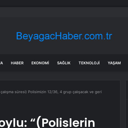
mmuz benzine, mazota, motorine zam veya indirim var mı? Güncel benzin 
FA
HABER
EKONOMI
SAĞLIK
TEKNOLOJI
YAŞAM
in çalışma süresi) Polisimizin 12/36, 4 grup çalışacak ve geri
oylu: “(Polislerin