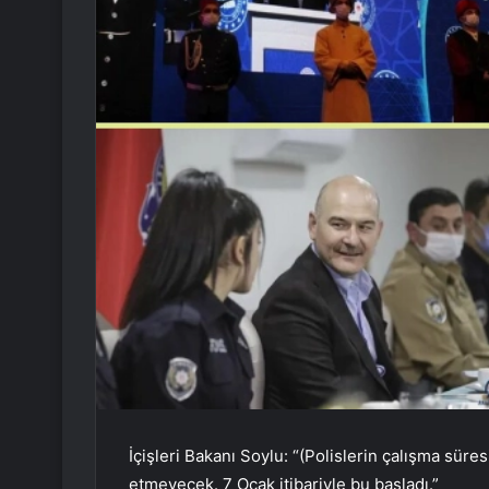
İçişleri Bakanı Soylu: “(Polislerin çalışma süres
etmeyecek. 7 Ocak itibariyle bu başladı.”