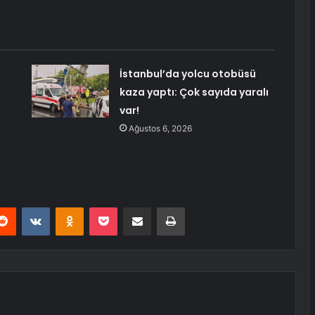
İstanbul’da yolcu otobüsü
kaza yaptı: Çok sayıda yaralı
var!
Ağustos 6, 2026
erest
Reddit
VKontakte
Odnoklassniki
Pocket
E-Posta ile paylaş
Yazdır