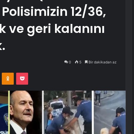
Polisimizin 12/36,
k ve geri kalanını
.
0
5
Bir dakikadan az
VKontakte
Odnoklassniki
Pocket