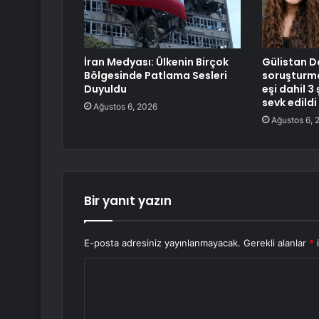
İran Medyası: Ülkenin Birçok
Gülistan D
Bölgesinde Patlama Sesleri
soruşturma
Duyuldu
eşi dahil 3
sevk edildi
Ağustos 6, 2026
Ağustos 6, 
Bir yanıt yazın
E-posta adresiniz yayınlanmayacak.
Gerekli alanlar
*
i
Y
o
r