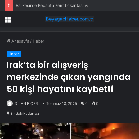
Balıkesir’de Kepsut’a Kent Lokantası ve altyapı desteği
Menü
Anasayfa
/
Haber
Haber
Irak’ta bir alışveriş
merkezinde çıkan yangında
50 kişi hayatını kaybetti
DİLAN BİÇER
Temmuz 18, 2025
0
0
Bir dakikadan az