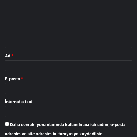
o
r
u
m
*
Ad
*
E-posta
*
İnternet sitesi
Daha sonraki yorumlarımda kullanılması için adım, e-posta
adresim ve site adresim bu tarayıcıya kaydedilsin.