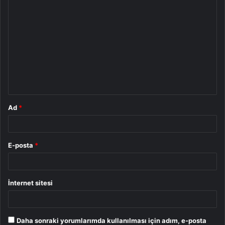
Y
o
r
u
m
*
Ad
*
E-posta
*
İnternet sitesi
Daha sonraki yorumlarımda kullanılması için adım, e-posta