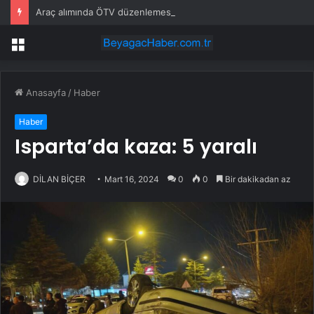
Araç alımında ÖTV düzenlemesi: Vatandaşlar bayilere akın etti
Menü
Anasayfa
/
Haber
Haber
Isparta’da kaza: 5 yaralı
DİLAN BİÇER
Mart 16, 2024
0
0
Bir dakikadan az