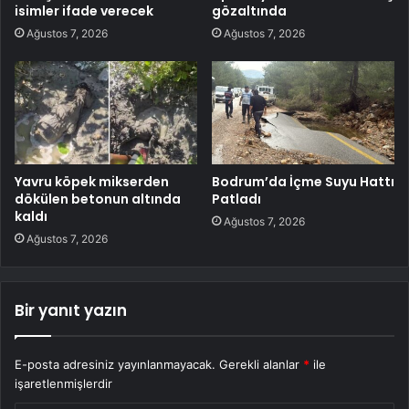
isimler ifade verecek
gözaltında
Ağustos 7, 2026
Ağustos 7, 2026
Yavru köpek mikserden
Bodrum’da İçme Suyu Hattı
dökülen betonun altında
Patladı
kaldı
Ağustos 7, 2026
Ağustos 7, 2026
Bir yanıt yazın
E-posta adresiniz yayınlanmayacak.
Gerekli alanlar
*
ile
işaretlenmişlerdir