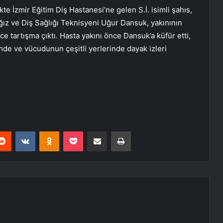
kte İzmir Eğitim Diş Hastanesi’ne gelen S.İ. isimli şahıs,
 Ağız ve Diş Sağlığı Teknisyeni Uğur Dansuk, yakınının
 tartışma çıktı. Hasta yakını önce Dansuk’a küfür etti,
nde ve vücudunun çeşitli yerlerinde dayak izleri
erest
Reddit
VKontakte
Odnoklassniki
Pocket
E-Posta ile paylaş
Yazdır