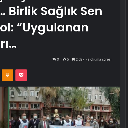
 Birlik Sağlık Sen
ol: “Uygulanan
arı…
0
5
2 dakika okuma süresi
VKontakte
Odnoklassniki
Pocket