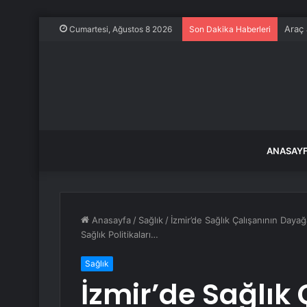
Araç 
Cumartesi, Ağustos 8 2026
Son Dakika Haberleri
ANASAY
Anasayfa
/
Sağlık
/
İzmir’de Sağlık Çalışanının Daya
Sağlık Politikaları…
Sağlık
İzmir’de Sağlık 