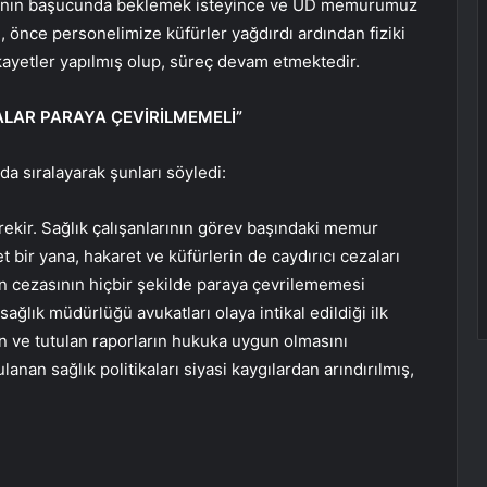
hastanın başucunda beklemek isteyince ve UD memurumuz
, önce personelimize küfürler yağdırdı ardından fiziki
şikayetler yapılmış olup, süreç devam etmektedir.
ALAR PARAYA ÇEVİRİLMEMELİ”
ı da sıralayarak şunları söyledi:
erekir. Sağlık çalışanlarının görev başındaki memur
 bir yana, hakaret ve küfürlerin de caydırıcı cezaları
rın cezasının hiçbir şekilde paraya çevrilememesi
 sağlık müdürlüğü avukatları olaya intikal edildiği ilk
rin ve tutulan raporların hukuka uygun olmasını
anan sağlık politikaları siyasi kaygılardan arındırılmış,