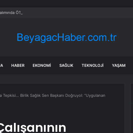
alımında ÖTV düzenlemesi: Vatandaşlar bayilere akın etti
FA
HABER
EKONOMI
SAĞLIK
TEKNOLOJI
YAŞAM
ğa Tepkisi… Birlik Sağlık Sen Başkanı Doğruyol: “Uygulanan
Çalışanının