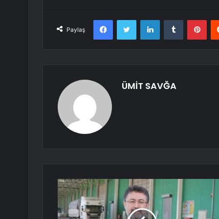
Facebook
Twitter
LinkedIn
Tumblr
Pint
Paylaş
ÜMİT SAVĞA