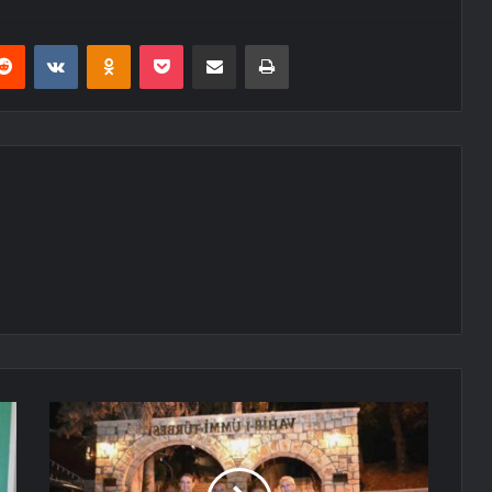
erest
Reddit
VKontakte
Odnoklassniki
Pocket
E-Posta ile paylaş
Yazdır