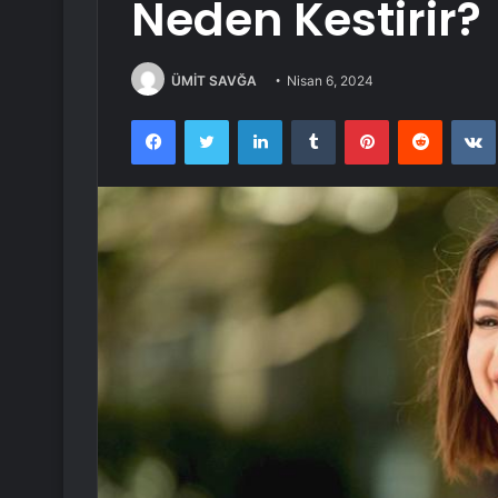
Neden Kestirir?
ÜMİT SAVĞA
Nisan 6, 2024
Facebook
Twitter
LinkedIn
Tumblr
Pinterest
Reddit