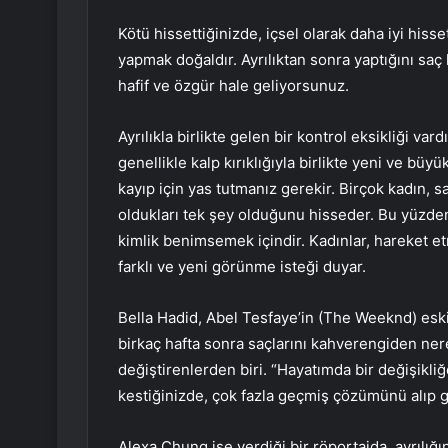
Kötü hissettiğinizde, içsel olarak daha iyi hiss
yapmak doğaldır. Ayrılıktan sonra yaptığını saç 
hafif ve özgür hale geliyorsunuz.
Ayrılıkla birlikte gelen bir kontrol eksikliği var
genellikle kalp kırıklığıyla birlikte yeni ve b
kayıp için yas tutmanız gerekir. Birçok kadın, s
oldukları tek şey olduğunu hisseder. Bu yüzden 
kimlik benimsemek içindir. Kadınlar, hareket 
farklı ve yeni görünme isteği duyar.
Bella Hadid, Abel Tesfaye’in (The Weeknd) eski 
birkaç hafta sonra saçlarını kahverengiden ner
değiştirenlerden biri. “Hayatımda bir değişikliğ
kestiğinizde, çok fazla geçmiş çözümünü alıp
Alexa Chung ise verdiği bir röportajda, ayrılığ