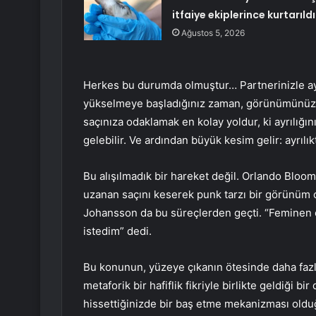
itfaiye ekiplerince kurtarıldı
Ağustos 5, 2026
Herkes bu durumda olmuştur… Partnerinizle ayrı
yükselmeye başladığınız zaman, görünümünüzde d
saçınıza odaklamak en kolay yoldur, ki ayrılığ
gelebilir. Ve ardından büyük kesim gelir: ayrılı
Bu alışılmadık bir hareket değil. Orlando Bloo
uzanan saçını keserek punk tarzı bir görünüm o
Johansson da bu süreçlerden geçti. “Feminen 
istedim” dedi.
Bu konunun, yüzeye çıkanın ötesinde daha fazla 
metaforik bir hafiflik fikriyle birlikte geldiği
hissettiğinizde bir baş etme mekanizması old