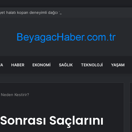
et halatı kopan deneyimli dağcı 12 metrelik uçuruma düştü
FA
HABER
EKONOMI
SAĞLIK
TEKNOLOJI
YAŞAM
ı Neden Kestirir?
 Sonrası Saçlarını