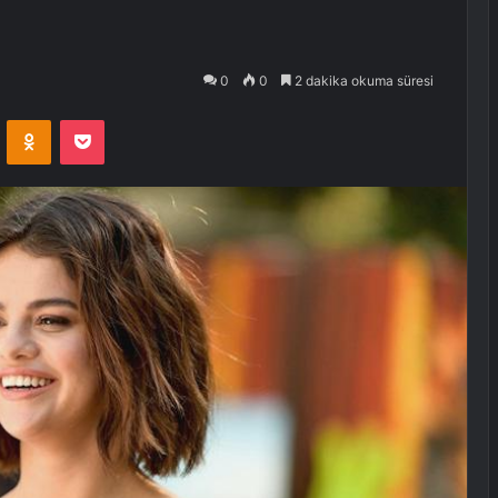
0
0
2 dakika okuma süresi
VKontakte
Odnoklassniki
Pocket