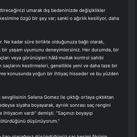
ettireceğinizi umarak dış bedeninizde değişiklikler
kesimine özgü bir şey var; sanki o ağırlık kesiliyor, daha
dır. Ne kadar süre birlikte olduğunuza bağlı olarak,
üyük bir yaşam uyumunu deneyimlersiniz. Her durumda, bir
açları veya görünüşleri hâlâ mutlak kontrol sahibi
saçlarını kestirmeleri, genellikle yeni ve daha taze bir
etme konusunda yoğun bir ihtiyaç hisseder ve bu yüzden
sevgilisinin Selena Gomez ile çıktığı ortaya çıktıktan
edeyse siyaha boyayarak, ayrılık sonrası saç rengini
e ihtiyacım vardı” demişti. “Saçınızı boyayıp
 götürdüğünü düşünüyorum.”
ın ilacı olacağınız düşündüğünüz saç kesimi fikrinin