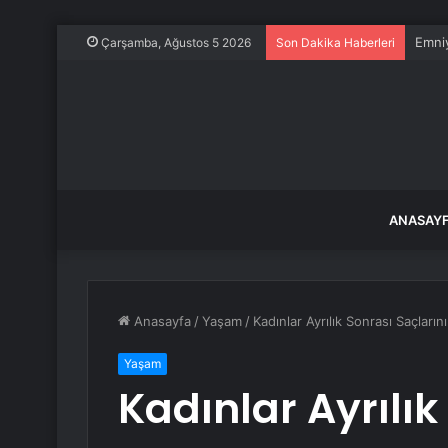
Emniy
Çarşamba, Ağustos 5 2026
Son Dakika Haberleri
ANASAY
Anasayfa
/
Yaşam
/
Kadınlar Ayrılık Sonrası Saçların
Yaşam
Kadınlar Ayrılık