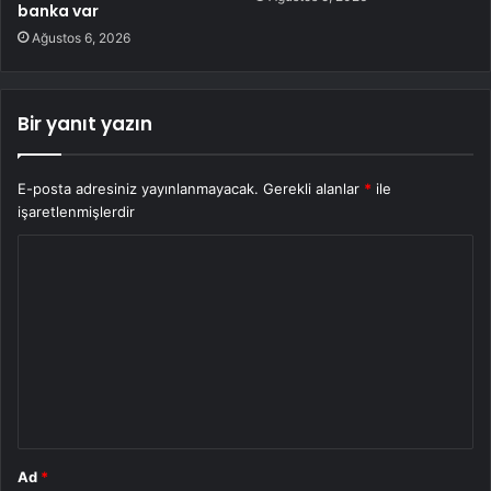
banka var
Ağustos 6, 2026
Bir yanıt yazın
E-posta adresiniz yayınlanmayacak.
Gerekli alanlar
*
ile
işaretlenmişlerdir
Y
o
r
u
m
*
Ad
*