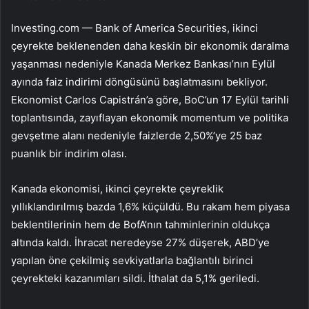
Investing.com —
Bank of America Securities
, ikinci
çeyrekte beklenenden daha keskin bir ekonomik daralma
yaşanması nedeniyle Kanada Merkez Bankası’nın Eylül
ayında faiz indirimi döngüsünü başlatmasını bekliyor.
Ekonomist Carlos Capistrán’a göre, BoC’un 17 Eylül tarihli
toplantısında, zayıflayan ekonomik momentum ve politika
gevşetme alanı nedeniyle faizlerde 2,50%’ye 25 baz
puanlık bir indirim olası.
Kanada ekonomisi, ikinci çeyrekte çeyreklik
yıllıklandırılmış bazda 1,6% küçüldü. Bu rakam hem piyasa
beklentilerinin hem de BofA’nın tahminlerinin oldukça
altında kaldı. İhracat neredeyse 27% düşerek, ABD’ye
yapılan öne çekilmiş sevkiyatlarla bağlantılı birinci
çeyrekteki kazanımları sildi. İthalat da 5,1% geriledi.