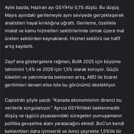
Aylık bazda, Haziran ayı GSYİH’si 0,1% düştü. Bu düşüş
Mayıs ayındaki gerilemeyle aynı seviyede gerçekleşerek
analistleri hayal kırıklığına uğrattı. Gerileme, özellikle
imalat ve kamu hizmetleri sektörlerinde olmak üzere mal
üreten sektörden kaynaklandı. Hizmet sektörü ise hafif
artış kaydetti.
Zayıf ana göstergelere rağmen, BofA 2025 için büyüme
tahminini 1,4% ve 2026 için 1,5% olarak koruyor. Güçlü
tüketim ve yatırımlarda beklenen artış, ABD ile ticaret
gerilimleri devam etse bile bu görünümü destekliyor.
Capistrán şöyle yazdı: “Kanada ekonomisinin direnci bu
verilerle sorgulanıyor.” Ayrıca GSYİH’deki beklenmedik
düşüş ve işgücü piyasasındaki süregelen yumuşamanın
politika gevşetme alanı yaratacağını ekledi. BoC’un kendi
beklentileri daha iyimserdi ve ikinci çeyrekte 1,5%’lik bir