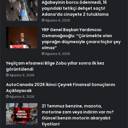
Ağabeyinin borcu ödenmedi, 16
yaşındaki tetikçi dehşet saçtı!
Adana’da cinayete 2 tutuklama
Ağustos 6, 2026
YRP Genel Başkan Yardımcısı
Osmanağaoğlu: “Çürümekte olan
yaprağın düşmesiyle çınara hiçbir şey
olmaz”
Ağustos 6, 2026
Yeşilçam efsanesi Bilge Zobu yıllar sonra ilk kez
görüntülendi
Ağustos 6, 2026
AutoCanada 2026 İkinci Çeyrek Finansal Sonuçlarını
Açıklayacak
Ağustos 6, 2026
21 Temmuz benzine, mazota,
motorine zam veya indirim var mı?
Güncel benzin motorin akaryakıt
fiyatları!