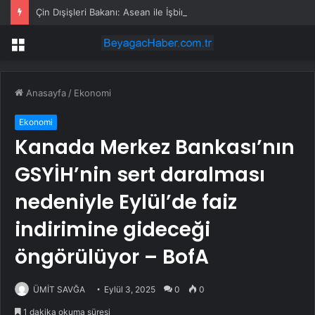
Çin Dışişleri Bakanı: Asean ile İşbirliğini Güçlendirmeye Hazırız
Menü
Anasayfa
/
Ekonomi
Ekonomi
Kanada Merkez Bankası’nın
GSYİH’nin sert daralması
nedeniyle Eylül’de faiz
indirimine gideceği
öngörülüyor – BofA
ÜMİT SAVĞA
Eylül 3, 2025
0
0
1 dakika okuma süresi