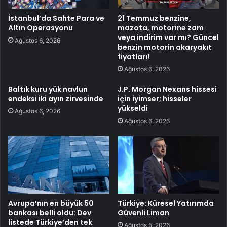
İstanbul’da Sahte Para ve
21 Temmuz benzine,
Altın Operasyonu
mazota, motorine zam
veya indirim var mı? Güncel
Ağustos 6, 2026
benzin motorin akaryakıt
fiyatları!
Ağustos 6, 2026
Baltık kuru yük navlun
J.P. Morgan Nexans hissesi
endeksi iki ayın zirvesinde
için iyimser; hisseler
yükseldi
Ağustos 6, 2026
Ağustos 6, 2026
Avrupa’nın en büyük 50
Türkiye: Küresel Yatırımda
bankası belli oldu: Dev
Güvenli Liman
listede Türkiye’den tek
Ağustos 5, 2026