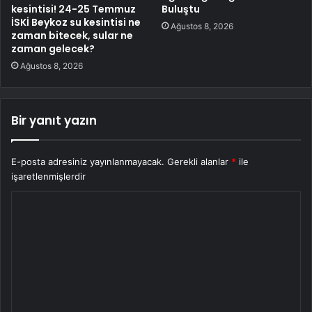
kesintisi! 24-25 Temmuz
Buluştu
İSKİ Beykoz su kesintisi ne
Ağustos 8, 2026
zaman bitecek, sular ne
zaman gelecek?
Ağustos 8, 2026
Bir yanıt yazın
E-posta adresiniz yayınlanmayacak.
Gerekli alanlar
*
ile
işaretlenmişlerdir
Y
o
r
u
m
*