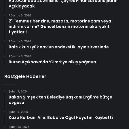
AutoCanada 2026 İkinci Çeyrek Finansal Sonuçlarını
Açıklayacak
Ağustos 6, 2026
21 Temmuz benzine, mazota, motorine zam veya
indirim var mı? Güncel benzin motorin akaryakıt
fiyatları!
Ağustos 6, 2026
Baltık kuru yük navlun endeksi iki ayın zirvesinde
Ağustos 6, 2026
Bursa Açıkhava’da ‘Cimri’ye alkış yağmuru
Rastgele Haberler
Şubat 7, 2024
Bakan Şimşek’ten Belediye Başkanı Ergün’e bütçe
övgüsü
Şubat 4, 2026
Kaza Kurbanı Aile: Baba ve Oğul Hayatını Kaybetti
Şubat 13, 2026