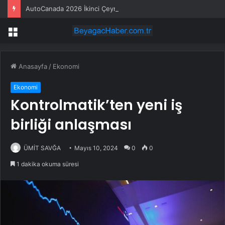
AutoCanada 2026 İkinci Çeyrek Finansal Sonuçlarını Açıklayacak
Menü
Anasayfa
/
Ekonomi
Ekonomi
Kontrolmatik’ten yeni iş
birliği anlaşması
ÜMİT SAVĞA
Mayıs 10, 2024
0
0
1 dakika okuma süresi