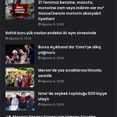
21 Temmuz benzine, mazota,
motorine zam veya indirim var mı?
Güncel benzin motorin akaryakıt
fiyatları!
Ağustos 6, 2026
Baltık kuru yük navlun endeksi iki ayın zirvesinde
Ağustos 6, 2026
Bursa Açıkhava’da ‘Cimri’ye alkış
yağmuru
Ağustos 6, 2026
Mersin’de yaz sıcaklarına limonlu
serinlik
Ağustos 6, 2026
İzmir’de zeybek topluluğu 500 kişiye
ulaştı
Ağustos 6, 2026
J.P. Morgan Nexans hissesi için iyimser; hisseler