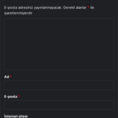
E-posta adresiniz yayınlanmayacak.
Gerekli alanlar
*
ile
işaretlenmişlerdir
Y
o
r
u
m
*
Ad
*
E-posta
*
İnternet sitesi