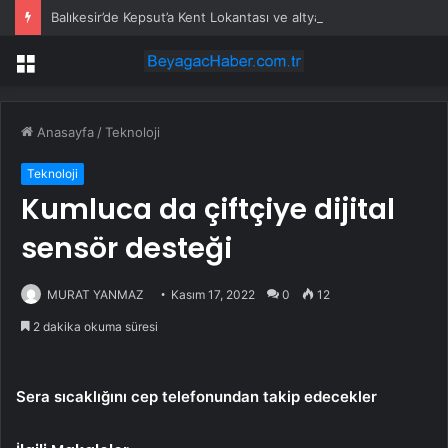
Balıkesir’de Kepsut’a Kent Lokantası ve altyapı desteği
Menü
Anasayfa
/
Teknoloji
Teknoloji
Kumluca da çiftçiye dijital
sensör desteği
MURAT YANMAZ
Kasım 17, 2022
0
12
2 dakika okuma süresi
Sera sıcaklığını cep telefonundan takip edecekler