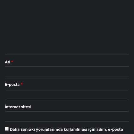
Y
o
r
u
m
*
Ad
*
E-posta
*
İnternet sitesi
Daha sonraki yorumlarımda kullanılması için adım, e-posta