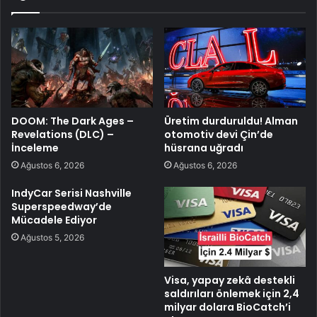
DOOM: The Dark Ages –
Üretim durduruldu! Alman
Revelations (DLC) –
otomotiv devi Çin’de
İnceleme
hüsrana uğradı
Ağustos 6, 2026
Ağustos 6, 2026
IndyCar Serisi Nashville
Superspeedway’de
Mücadele Ediyor
Ağustos 5, 2026
Visa, yapay zekâ destekli
saldırıları önlemek için 2,4
milyar dolara BioCatch’i