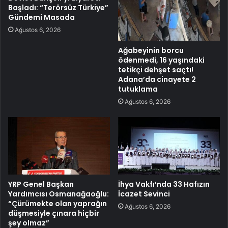
Başladı: “Terörsüz Türkiye”
Gündemi Masada
Ağustos 6, 2026
Ağabeyinin borcu
ödenmedi, 16 yaşındaki
tetikçi dehşet saçtı!
Adana’da cinayete 2
tutuklama
Ağustos 6, 2026
YRP Genel Başkan
İhya Vakfı’nda 33 Hafızın
Yardımcısı Osmanağaoğlu:
İcazet Sevinci
“Çürümekte olan yaprağın
Ağustos 6, 2026
düşmesiyle çınara hiçbir
şey olmaz”