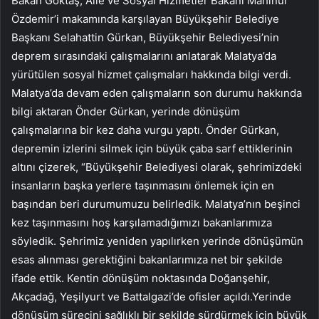
Bakan Göktaş, Aile ve Sosyal Hizmetler Bakanı Mahinur
Özdemir’i makamında karşılayan Büyükşehir Belediye
Başkanı Selahattin Gürkan, Büyükşehir Belediyesi’nin
deprem sırasındaki çalışmalarını anlatarak Malatya’da
yürütülen sosyal hizmet çalışmaları hakkında bilgi verdi.
Malatya’da devam eden çalışmaların son durumu hakkında
bilgi aktaran Önder Gürkan, yerinde dönüşüm
çalışmalarına bir kez daha vurgu yaptı. Önder Gürkan,
depremin izlerini silmek için büyük çaba sarf ettiklerinin
altını çizerek, “Büyükşehir Belediyesi olarak, şehrimizdeki
insanların başka yerlere taşınmasını önlemek için en
başından beri durumumuzu belirledik. Malatya’nın beşinci
kez taşınmasını hoş karşılamadığımızı bakanlarımıza
söyledik. Şehrimiz yeniden yapılırken yerinde dönüşümün
esas alınması gerektiğini bakanlarımıza net bir şekilde
ifade ettik. Kentin dönüşüm noktasında Doğanşehir,
Akçadağ, Yeşilyurt ve Battalgazi’de ofisler açıldı.Yerinde
dönüşüm sürecini sağlıklı bir şekilde sürdürmek için büyük