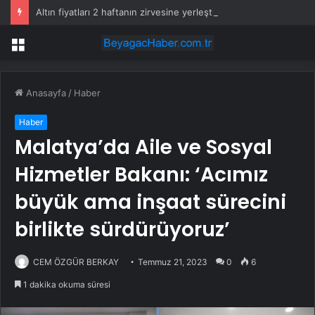
Altın fiyatları 2 haftanın zirvesine yerleşti
Menü
Anasayfa
/
Haber
Haber
Malatya’da Aile ve Sosyal
Hizmetler Bakanı: ‘Acımız
büyük ama inşaat sürecini
birlikte sürdürüyoruz’
CEM ÖZGÜR BERKAY
Temmuz 21, 2023
0
6
1 dakika okuma süresi