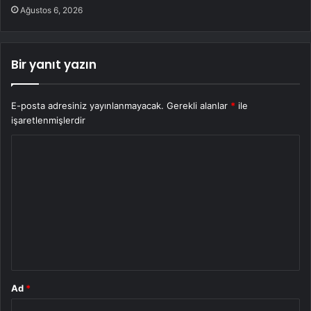
Ağustos 6, 2026
Bir yanıt yazın
E-posta adresiniz yayınlanmayacak.
Gerekli alanlar
*
ile
işaretlenmişlerdir
Y
o
r
u
m
*
Ad
*