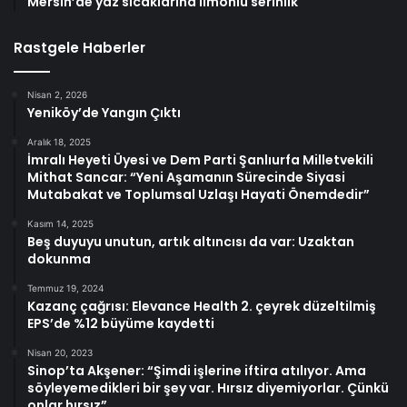
Mersin’de yaz sıcaklarına limonlu serinlik
Rastgele Haberler
Nisan 2, 2026
Yeniköy’de Yangın Çıktı
Aralık 18, 2025
İmralı Heyeti Üyesi ve Dem Parti Şanlıurfa Milletvekili
Mithat Sancar: “Yeni Aşamanın Sürecinde Siyasi
Mutabakat ve Toplumsal Uzlaşı Hayati Önemdedir”
Kasım 14, 2025
Beş duyuyu unutun, artık altıncısı da var: Uzaktan
dokunma
Temmuz 19, 2024
Kazanç çağrısı: Elevance Health 2. çeyrek düzeltilmiş
EPS’de %12 büyüme kaydetti
Nisan 20, 2023
Sinop’ta Akşener: “Şimdi işlerine iftira atılıyor. Ama
söyleyemedikleri bir şey var. Hırsız diyemiyorlar. Çünkü
onlar hırsız”