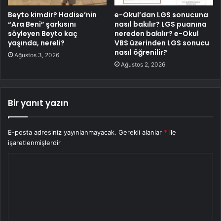
Beyto kimdir? Hadise’nin
e-Okul’dan LGS sonucuna
“Ara Beni” şarkısını
nasıl bakılır? LGS puanına
söyleyen Beyto kaç
nereden bakılır? e-Okul
yaşında, nereli?
VBS üzerinden LGS sonucu
nasıl öğrenilir?
Ağustos 3, 2026
Ağustos 2, 2026
Bir yanıt yazın
E-posta adresiniz yayınlanmayacak.
Gerekli alanlar
*
ile
işaretlenmişlerdir
Y
o
r
u
m