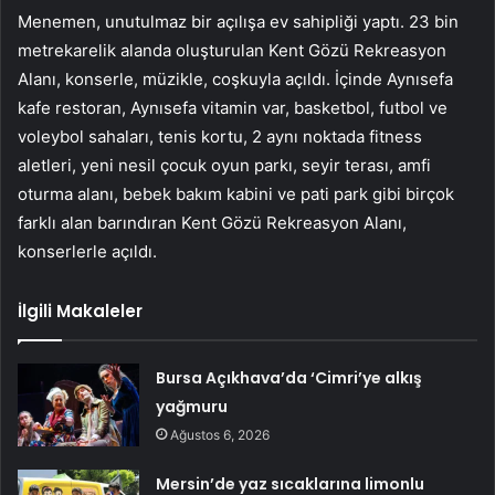
Menemen, unutulmaz bir açılışa ev sahipliği yaptı. 23 bin
metrekarelik alanda oluşturulan Kent Gözü Rekreasyon
Alanı, konserle, müzikle, coşkuyla açıldı. İçinde Aynısefa
kafe restoran, Aynısefa vitamin var, basketbol, futbol ve
voleybol sahaları, tenis kortu, 2 aynı noktada fitness
aletleri, yeni nesil çocuk oyun parkı, seyir terası, amfi
oturma alanı, bebek bakım kabini ve pati park gibi birçok
farklı alan barındıran Kent Gözü Rekreasyon Alanı,
konserlerle açıldı.
İlgili Makaleler
Bursa Açıkhava’da ‘Cimri’ye alkış
yağmuru
Ağustos 6, 2026
Mersin’de yaz sıcaklarına limonlu