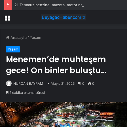
21 Temmuz benzine, mazota, motorine zam veya indirim var mı? Güncel benzin motorin akaryakıt fiyatları!
Menü
Anasayfa
/
Yaşam
Yaşam
Menemen’de muhteşem
gece! On binler buluştu…
NURCAN BAYRAM
Mayıs 21, 2026
0
0
2 dakika okuma süresi