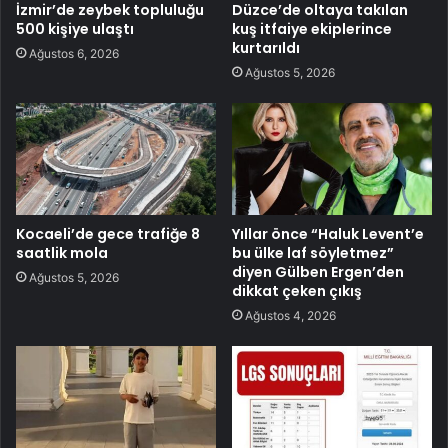
İzmir’de zeybek topluluğu
Düzce’de oltaya takılan
500 kişiye ulaştı
kuş itfaiye ekiplerince
kurtarıldı
Ağustos 6, 2026
Ağustos 5, 2026
Kocaeli’de gece trafiğe 8
Yıllar önce “Haluk Levent’e
saatlik mola
bu ülke laf söyletmez”
diyen Gülben Ergen’den
Ağustos 5, 2026
dikkat çeken çıkış
Ağustos 4, 2026