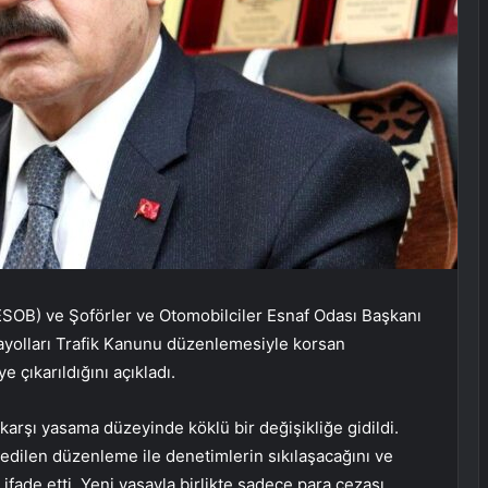
MESOB) ve Şoförler ve Otomobilciler Esnaf Odası Başkanı
ayolları Trafik Kanunu düzenlemesiyle korsan
e çıkarıldığını açıkladı.
a karşı yasama düzeyinde köklü bir değişikliğe gidildi.
dilen düzenleme ile denetimlerin sıkılaşacağını ve
ı ifade etti. Yeni yasayla birlikte sadece para cezası