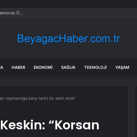
alımında ÖTV düzenlemesi: Vatandaşlar bayilere akın etti
FA
HABER
EKONOMI
SAĞLIK
TEKNOLOJI
YAŞAM
taşımacılığa karşı tarihi bir adım atıldı”
Keskin: “Korsan