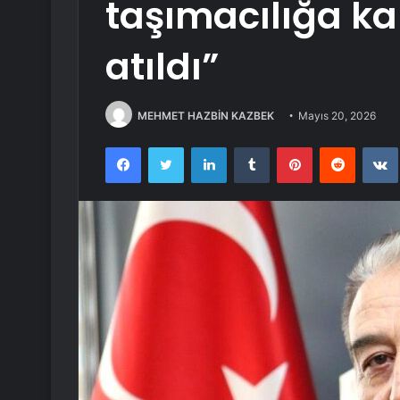
taşımacılığa kar
atıldı”
MEHMET HAZBİN KAZBEK
Mayıs 20, 2026
Facebook
Twitter
LinkedIn
Tumblr
Pinterest
Reddit