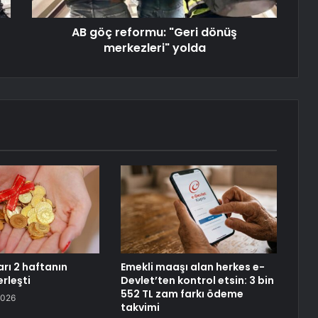
AB göç reformu: "Geri dönüş
merkezleri" yolda
ları 2 haftanın
Emekli maaşı alan herkes e-
erleşti
Devlet’ten kontrol etsin: 3 bin
552 TL zam farkı ödeme
2026
takvimi