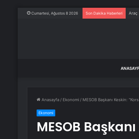
Araç 
Cumartesi, Ağustos 8 2026
Son Dakika Haberleri
ANASAY
Anasayfa
/
Ekonomi
/
MESOB Başkanı Keskin: “Korsan 
Ekonomi
MESOB Başkanı 