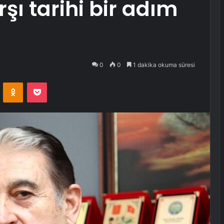
şı tarihi bir adım
0
0
1 dakika okuma süresi
VKontakte
Odnoklassniki
Pocket