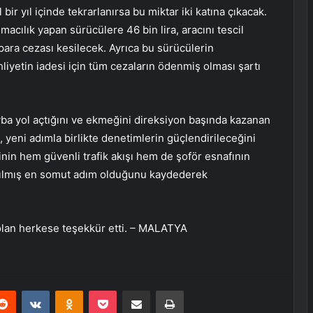
l bir yıl içinde tekrarlanırsa bu miktar iki katına çıkacak.
macılık yapan sürücülere 46 bin lira, aracını tescil
i para cezası kesilecek. Ayrıca bu sürücülerin
liyetin iadesi için tüm cezaların ödenmiş olması şartı
ayba yol açtığını ve ekmeğini direksiyon başında kazanan
, yeni adımla birlikte denetimlerin güçlendirileceğini
inin hem güvenli trafik akışı hem de şoför esnafının
tılmış en somut adım olduğunu kaydederek
 olan herkese teşekkür etti. – MALATYA
erest
Reddit
VKontakte
Odnoklassniki
Pocket
E-Posta ile paylaş
Yazdır