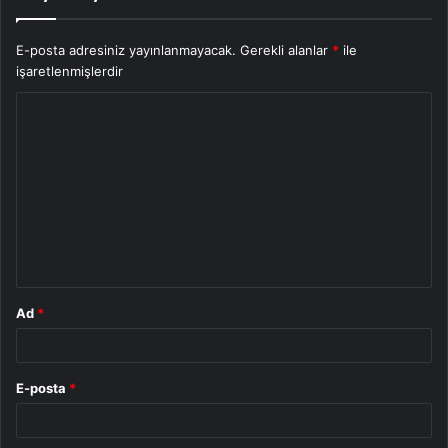
E-posta adresiniz yayınlanmayacak.
Gerekli alanlar
*
ile
işaretlenmişlerdir
Y
o
r
u
m
*
Ad
*
E-posta
*