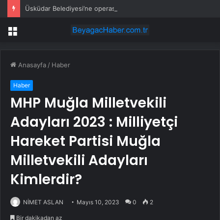
Üsküdar Belediyesi’ne operasyon: Sinem Dedetaş gözaltında
Menü
Anasayfa
/
Haber
Haber
MHP Muğla Milletvekili
Adayları 2023 : Milliyetçi
Hareket Partisi Muğla
Milletvekili Adayları
Kimlerdir?
NİMET ASLAN
Mayıs 10, 2023
0
2
Bir dakikadan az