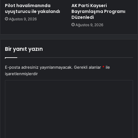
Pilot havalimanında
AK Parti Kayseri
uyuşturucu ile yakalandı
Bayramlaşma Programı
Düzenledi
Ağustos 9, 2026
Ağustos 9, 2026
Bir yanıt yazın
E-posta adresiniz yayınlanmayacak.
Gerekli alanlar
*
ile
işaretlenmişlerdir
Y
o
r
u
m
*