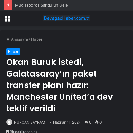
Muğlaspor’da Sarıgül’ün Geleceği Belirsiz
Menü
Anasayfa
/
Haber
Haber
Okan Buruk istedi,
Galatasaray’ın paket
transfer planı hazır:
Manchester United’a dev
teklif verildi
NURCAN BAYRAM
Haziran 11, 2024
0
0
Bir dakikadan az