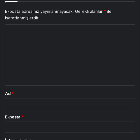
E-posta adresiniz yayınlanmayacak.
Gerekli alanlar
*
ile
işaretlenmişlerdir
Y
o
r
u
m
*
Ad
*
E-posta
*