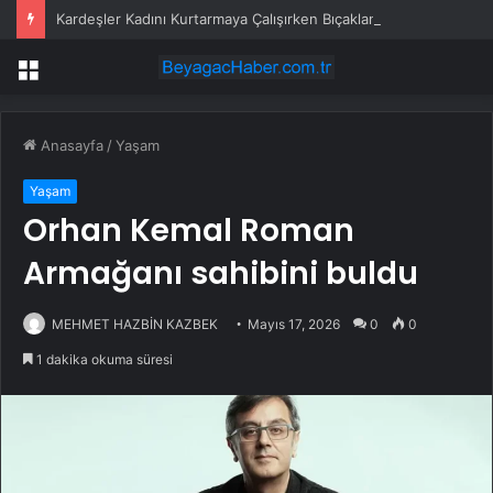
Kardeşler Kadını Kurtarmaya Çalışırken Bıçaklandı
Menü
Anasayfa
/
Yaşam
Yaşam
Orhan Kemal Roman
Armağanı sahibini buldu
MEHMET HAZBİN KAZBEK
Mayıs 17, 2026
0
0
1 dakika okuma süresi