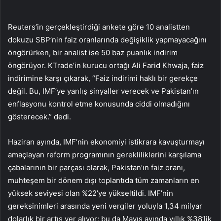
Reuters’in gerçekleştirdiği ankete göre 10 analistten
dokuzu SBP’nin faiz oranlarında değişiklik yapmayacağını
öngörürken, bir analist ise 50 baz puanlık indirim
öngörüyor. KTrade’in kurucu ortağı Ali Farid Khwaja, faiz
indirimine karşı çıkarak, “Faiz indirimi haklı bir gerekçe
değil. Bu, IMF’ye yanlış sinyaller verecek ve Pakistan’ın
enflasyonu kontrol etme konusunda ciddi olmadığını
gösterecek.” dedi.
Haziran ayında, IMF’nin ekonomiyi istikrara kavuşturmayı
amaçlayan reform programının gerekliliklerini karşılama
çabalarının bir parçası olarak, Pakistan’ın faiz oranı,
muhteşem bir dönem dışı toplantıda tüm zamanların en
yüksek seviyesi olan %22’ye yükseltildi. IMF’nin
gereksinimleri arasında yeni vergiler yoluyla 1,34 milyar
dolarlık bir artış yer alıyor; bu da Mayıs ayında yıllık %38’lik