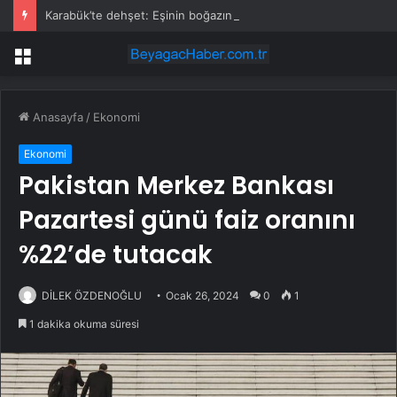
Karabük’te dehşet: Eşinin boğazını keserek öldürdü
Menü
Anasayfa
/
Ekonomi
Ekonomi
Pakistan Merkez Bankası
Pazartesi günü faiz oranını
%22’de tutacak
DİLEK ÖZDENOĞLU
Ocak 26, 2024
0
1
1 dakika okuma süresi