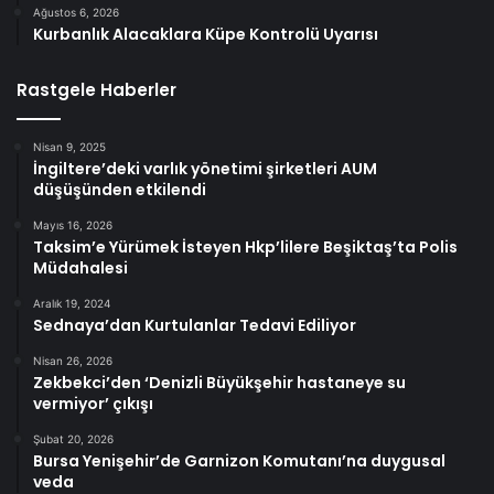
Ağustos 6, 2026
Kurbanlık Alacaklara Küpe Kontrolü Uyarısı
Rastgele Haberler
Nisan 9, 2025
İngiltere’deki varlık yönetimi şirketleri AUM
düşüşünden etkilendi
Mayıs 16, 2026
Taksim’e Yürümek İsteyen Hkp’lilere Beşiktaş’ta Polis
Müdahalesi
Aralık 19, 2024
Sednaya’dan Kurtulanlar Tedavi Ediliyor
Nisan 26, 2026
Zekbekci’den ‘Denizli Büyükşehir hastaneye su
vermiyor’ çıkışı
Şubat 20, 2026
Bursa Yenişehir’de Garnizon Komutanı’na duygusal
veda