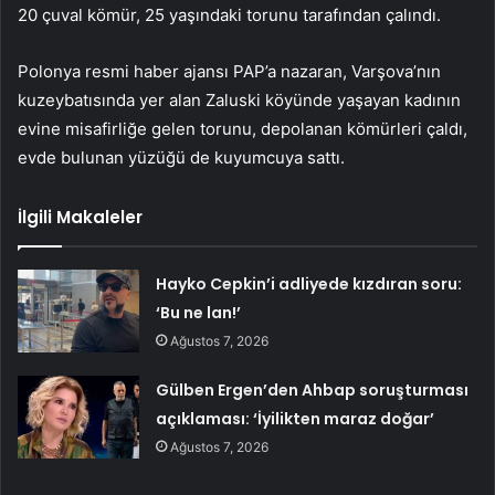
20 çuval kömür, 25 yaşındaki torunu tarafından çalındı.
Polonya resmi haber ajansı PAP’a nazaran, Varşova’nın
kuzeybatısında yer alan Zaluski köyünde yaşayan kadının
evine misafirliğe gelen torunu, depolanan kömürleri çaldı,
evde bulunan yüzüğü de kuyumcuya sattı.
İlgili Makaleler
Hayko Cepkin’i adliyede kızdıran soru:
‘Bu ne lan!’
Ağustos 7, 2026
Gülben Ergen’den Ahbap soruşturması
açıklaması: ‘İyilikten maraz doğar’
Ağustos 7, 2026