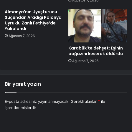
Ağustos 7, 2026
Almanya’nın Uyuşturucu
Suçundan Aradığı Polonya
Uyruklu Zanlı Fethiye’de
Yakalandı
Ağustos 7, 2026
Karabük’te dehşet: Eşinin
boğazını keserek öldürdü
Ağustos 7, 2026
Bir yanıt yazın
E-posta adresiniz yayınlanmayacak.
Gerekli alanlar
*
ile
işaretlenmişlerdir
Y
o