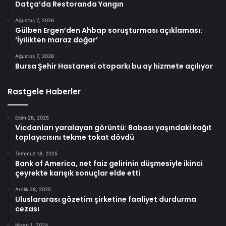
Datça’da Restoranda Yangın
Ağustos 7, 2026
Gülben Ergen’den Ahbap soruşturması açıklaması:
‘İyilikten maraz doğar’
Ağustos 7, 2026
Bursa Şehir Hastanesi otoparkı bu ay hizmete açılıyor
Rastgele Haberler
Ekim 28, 2025
Vicdanları yaralayan görüntü: Babası yaşındaki kağıt
toplayıcısını tekme tokat dövdü
Temmuz 18, 2025
Bank of America, net faiz gelirinin düşmesiyle ikinci
çeyrekte karışık sonuçlar elde etti
Aralık 28, 2025
Uluslararası gözetim şirketine faaliyet durdurma
cezası
Nisan 1, 2024