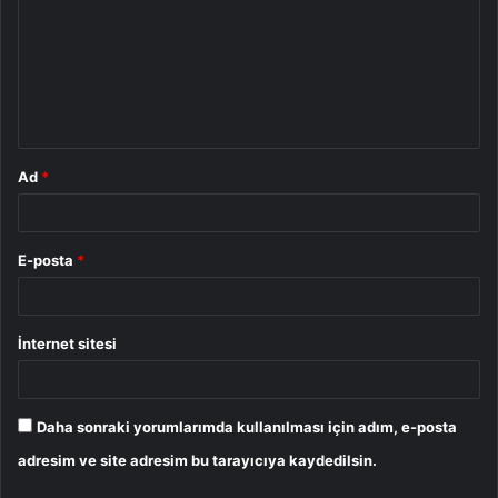
r
u
m
*
Ad
*
E-posta
*
İnternet sitesi
Daha sonraki yorumlarımda kullanılması için adım, e-posta
adresim ve site adresim bu tarayıcıya kaydedilsin.