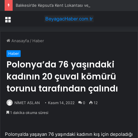
Balıkesir’de Kepsut’a Kent Lokantası ve altyapı desteği
Menü
Anasayfa
/
Haber
Haber
Polonya’da 76 yaşındaki
kadının 20 çuval kömürü
torunu tarafından çalındı
NİMET ASLAN
Kasım 14, 2022
0
12
1 dakika okuma süresi
Polonya’da yaşayan 76 yaşındaki kadının kış için depoladığı