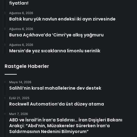
fiyatları!
Ağustos 6, 2026
Baltık kuru yük navlun endeksi iki ayın zirvesinde
Ağustos 6, 2026
Bursa Açıkhava’da ‘Cimri’ye alkış yağmuru
Ağustos 6, 2026
Mersin’de yaz sıcaklarına limonlu serinlik
Rastgele Haberler
Mayıs 14, 2026
Salihli’nin kırsal mahallelerine dev destek
Eylül 21, 2025
Rockwell Automation’da üst düzey atama
Mart 7, 2026
ABD ve İsrail’in İran’a Saldırısı… İran Dışişleri Bakanı
Arakçi: “Abd’nin, Müzakereler Sürerken İran’a
Saldırmasının Nedenini Bilmiyorum”