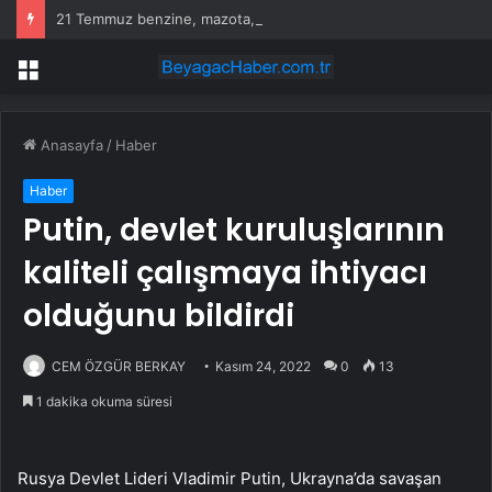
21 Temmuz benzine, mazota, motorine zam veya indirim var mı? Güncel benzin motorin akaryakıt fiyatları!
Menü
Anasayfa
/
Haber
Haber
Putin, devlet kuruluşlarının
kaliteli çalışmaya ihtiyacı
olduğunu bildirdi
CEM ÖZGÜR BERKAY
Kasım 24, 2022
0
13
1 dakika okuma süresi
Rusya Devlet Lideri Vladimir Putin, Ukrayna’da savaşan