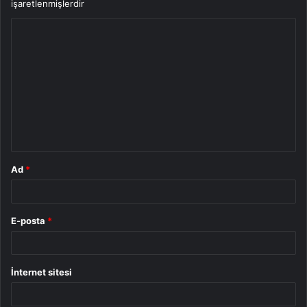
işaretlenmişlerdir
Y
o
r
u
m
*
Ad
*
E-posta
*
İnternet sitesi