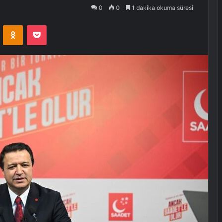
0
0
1 dakika okuma süresi
VKontakte
Odnoklassniki
Pocket