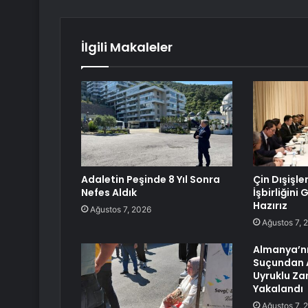
İlgili Makaleler
Adaletin Peşinde 8 Yıl Sonra
Çin Dışişle
Nefes Aldık
İşbirliğini
Hazırız
Ağustos 7, 2026
Ağustos 7, 
Almanya’n
Suçundan 
Uyruklu Zan
Yakalandı
Ağustos 7, 