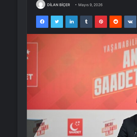
DİLAN BİÇER
Mayıs 9, 2026
Facebook
Twitter
LinkedIn
Tumblr
Pinterest
Reddit