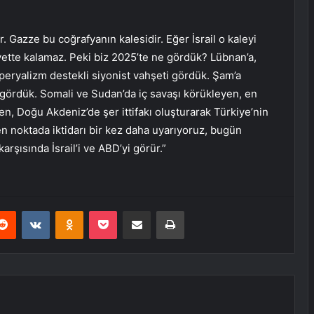
r. Gazze bu coğrafyanın kalesidir. Eğer İsrail o kaleyi
yette kalamaz. Peki biz 2025’te ne gördük? Lübnan’a,
peryalizm destekli siyonist vahşeti gördük. Şam’a
l gördük. Somali ve Sudan’da iç savaşı körükleyen, en
, Doğu Akdeniz’de şer ittifakı oluşturarak Türkiye’nin
nen noktada iktidarı bir kez daha uyarıyoruz, bugün
arşısında İsrail’i ve ABD’yi görür.”
erest
Reddit
VKontakte
Odnoklassniki
Pocket
E-Posta ile paylaş
Yazdır