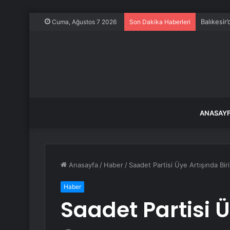
Balıkesir
Cuma, Ağustos 7 2026
Son Dakika Haberleri
ANASAY
Anasayfa
/
Haber
/
Saadet Partisi Üye Artışında Biri
Haber
Saadet Partisi Ü