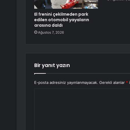
El frenini çekilmeden park
edilen otomobil yayaların
arasına daldı
Ağustos 7, 2026
Bir yanıt yazın
E-posta adresiniz yayınlanmayacak.
Gerekli alanlar
*
i
Y
o
r
u
m