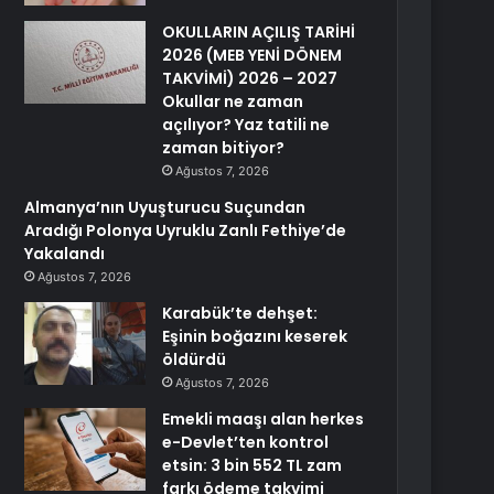
OKULLARIN AÇILIŞ TARİHİ
2026 (MEB YENİ DÖNEM
TAKVİMİ) 2026 – 2027
Okullar ne zaman
açılıyor? Yaz tatili ne
zaman bitiyor?
Ağustos 7, 2026
Almanya’nın Uyuşturucu Suçundan
Aradığı Polonya Uyruklu Zanlı Fethiye’de
Yakalandı
Ağustos 7, 2026
Karabük’te dehşet:
Eşinin boğazını keserek
öldürdü
Ağustos 7, 2026
Emekli maaşı alan herkes
e-Devlet’ten kontrol
etsin: 3 bin 552 TL zam
farkı ödeme takvimi