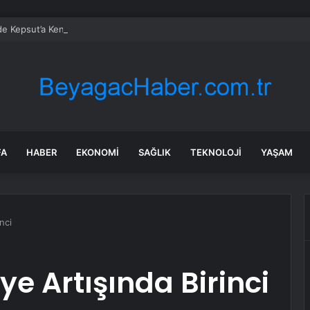
’de Kepsut’a Kent Lokantası ve altyapı desteği
FA
HABER
EKONOMI
SAĞLIK
TEKNOLOJI
YAŞAM
nci
ye Artışında Birinci