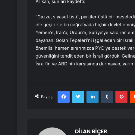
Arıkan, şunları kaydetti:
“Gazze, siyaset üstü, partiler üstü bir meseledi
ele geçirirse bu coğrafyada hiçbir devlet emni
Yemen’e, İran’a, Ürdün’e, Suriye’ye saldıran em
dayanan, Golan Tepeleri’ni işgal eden bir İsrai
önemlisi hemen sınırımızda PYD’ye destek veren
güvenliğini tehdit eden bir İsrail gördük. Geli
İsrail’in ve ABD’nin karşısında durmayan, yarın k
Facebook
Twitter
LinkedIn
Tumblr
Pint
Paylaş
DİLAN BİÇER