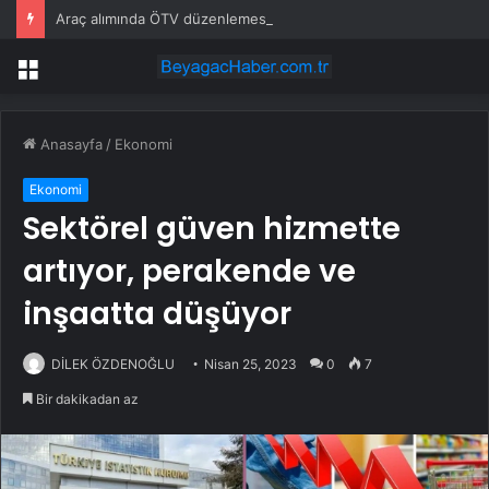
Araç alımında ÖTV düzenlemesi: Vatandaşlar bayilere akın etti
Menü
Anasayfa
/
Ekonomi
Ekonomi
Sektörel güven hizmette
artıyor, perakende ve
inşaatta düşüyor
DİLEK ÖZDENOĞLU
Nisan 25, 2023
0
7
Bir dakikadan az