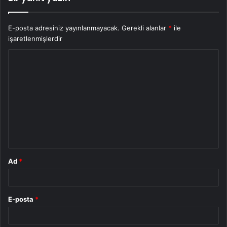
E-posta adresiniz yayınlanmayacak.
Gerekli alanlar
*
ile
işaretlenmişlerdir
Y
o
r
u
m
*
Ad
*
E-posta
*