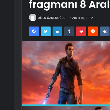
fragmanı 8 Aral
DİLEK ÖZDENOĞLU
Aralık 10, 2022
Facebook
Twitter
LinkedIn
Tumblr
Pinterest
Reddit