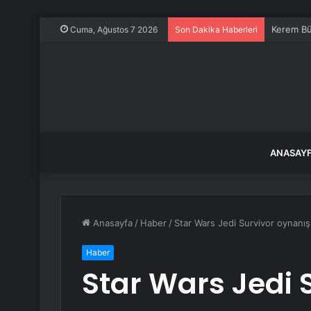
Kerem Bü
Cuma, Ağustos 7 2026
Son Dakika Haberleri
ANASAY
Anasayfa
/
Haber
/
Star Wars Jedi Survivor oynanış
Haber
Star Wars Jedi 