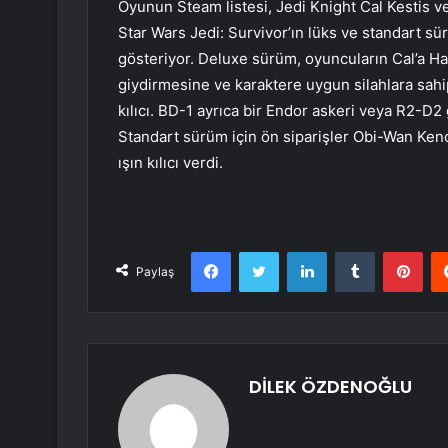
Oyunun Steam listesi, Jedi Knight Cal Kestis v
Star Wars Jedi: Survivor’ın lüks ve standart sür
gösteriyor. Deluxe sürüm, oyuncuların Cal’a Ha
giydirmesine ve karaktere uygun silahlara sahip
kılıcı. BD-1 ayrıca bir Endor askeri veya R2-D
Standart sürüm için ön siparişler Obi-Wan Kenob
ışın kılıcı verdi.
Facebook
Twitter
LinkedIn
Tumblr
Pint
Paylaş
DİLEK ÖZDENOĞLU