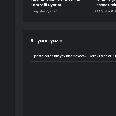
Kurbanlık Alacaklara Küpe
Cumhuriyet
Kontrolü Uyarısı
ihracat rek
Ağustos 6, 2026
Ağustos 6, 
Bir yanıt yazın
E-posta adresiniz yayınlanmayacak.
Gerekli alanlar
*
i
Y
o
r
u
m
*