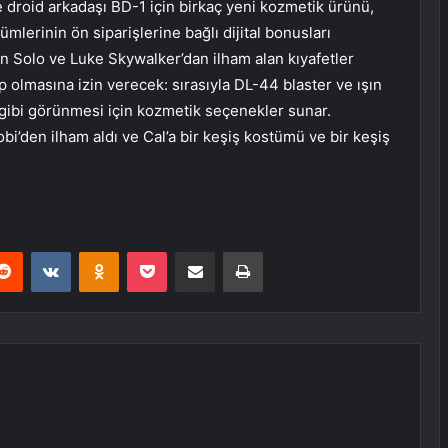
e droid arkadaşı BD-1 için birkaç yeni kozmetik ürünü,
ümlerinin ön siparişlerine bağlı dijital bonusları
n Solo ve Luke Skywalker’dan ilham alan kıyafetler
 olmasına izin verecek: sırasıyla DL-44 blaster ve ışın
2 gibi görünmesi için kozmetik seçenekler sunar.
i’den ilham aldı ve Cal’a bir keşiş kostümü ve bir keşiş
erest
Reddit
VKontakte
Odnoklassniki
Pocket
E-Posta ile paylaş
Yazdır