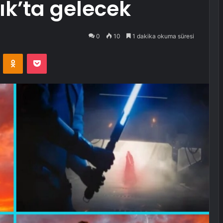
ık’ta gelecek
0
10
1 dakika okuma süresi
VKontakte
Odnoklassniki
Pocket