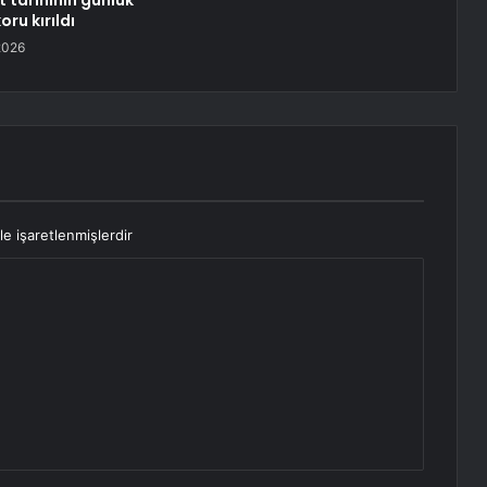
 tarihinin günlük
oru kırıldı
2026
le işaretlenmişlerdir