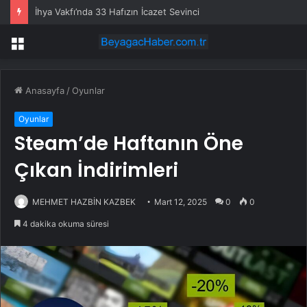
İhya Vakfı’nda 33 Hafızın İcazet Sevinci
Menü
Anasayfa
/
Oyunlar
Oyunlar
Steam’de Haftanın Öne
Çıkan İndirimleri
MEHMET HAZBİN KAZBEK
Mart 12, 2025
0
0
4 dakika okuma süresi