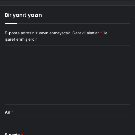
Bir yanıt yazın
E-posta adresiniz yayınlanmayacak.
Gerekli alanlar
*
ile
işaretlenmişlerdir
Y
o
r
u
m
*
Ad
*
E-posta
*