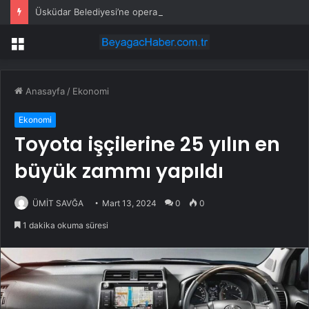
Üsküdar Belediyesi’ne operasyon: Sinem Dedetaş gözaltında
Menü
Anasayfa
/
Ekonomi
Ekonomi
Toyota işçilerine 25 yılın en
büyük zammı yapıldı
ÜMİT SAVĞA
Mart 13, 2024
0
0
1 dakika okuma süresi