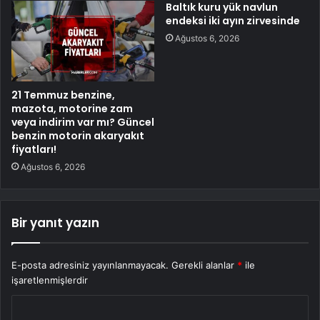
Baltık kuru yük navlun
endeksi iki ayın zirvesinde
Ağustos 6, 2026
21 Temmuz benzine,
mazota, motorine zam
veya indirim var mı? Güncel
benzin motorin akaryakıt
fiyatları!
Ağustos 6, 2026
Bir yanıt yazın
E-posta adresiniz yayınlanmayacak.
Gerekli alanlar
*
ile
işaretlenmişlerdir
Y