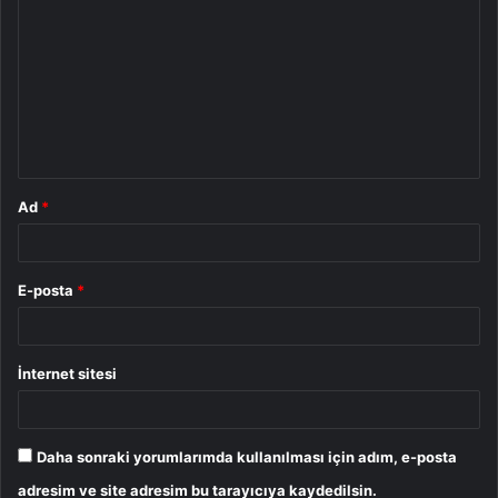
o
r
u
m
*
Ad
*
E-posta
*
İnternet sitesi
Daha sonraki yorumlarımda kullanılması için adım, e-posta
adresim ve site adresim bu tarayıcıya kaydedilsin.