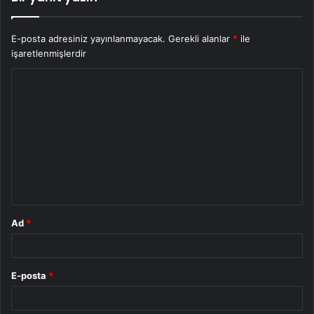
E-posta adresiniz yayınlanmayacak.
Gerekli alanlar
*
ile
işaretlenmişlerdir
Y
o
r
u
m
*
Ad
*
E-posta
*