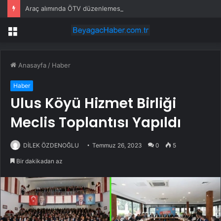
Araç alımında ÖTV düzenlemesi: Vatandaşlar bayilere akın etti
Menü
Anasayfa
/
Haber
Haber
Ulus Köyü Hizmet Birliği
Meclis Toplantısı Yapıldı
DİLEK ÖZDENOĞLU
Temmuz 26, 2023
0
5
Bir dakikadan az