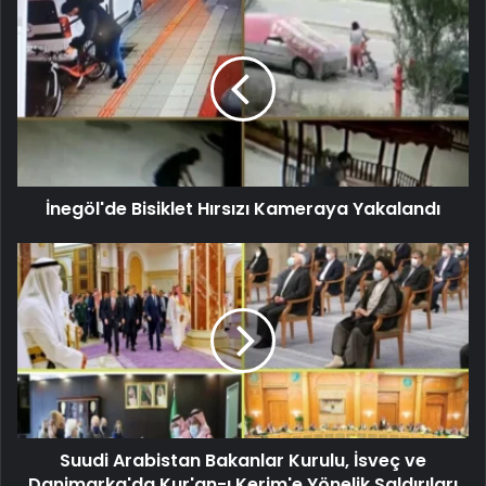
İnegöl'de Bisiklet Hırsızı Kameraya Yakalandı
Suudi Arabistan Bakanlar Kurulu, İsveç ve
Danimarka'da Kur'an-ı Kerim'e Yönelik Saldırıları