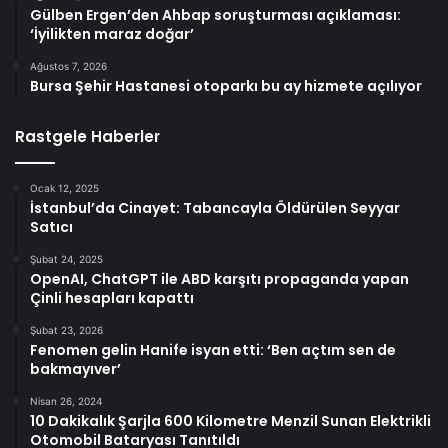
Gülben Ergen’den Ahbap soruşturması açıklaması:
‘İyilikten maraz doğar’
Ağustos 7, 2026
Bursa Şehir Hastanesi otoparkı bu ay hizmete açılıyor
Rastgele Haberler
Ocak 12, 2025
İstanbul’da Cinayet: Tabancayla Öldürülen Seyyar
Satıcı
Şubat 24, 2025
OpenAI, ChatGPT ile ABD karşıtı propaganda yapan
Çinli hesapları kapattı
Şubat 23, 2026
Fenomen gelin Hanife isyan etti: ‘Ben açtım sen de
bakmayıver’
Nisan 26, 2024
10 Dakikalık Şarjla 600 Kilometre Menzil Sunan Elektrikli
Otomobil Bataryası Tanıtıldı