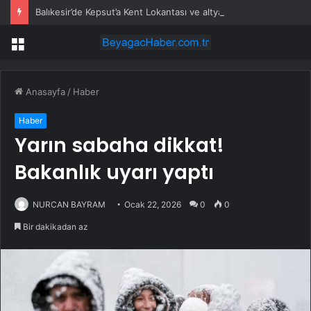
Balıkesir’de Kepsut’a Kent Lokantası ve altyapı desteği
Menü
Anasayfa
/
Haber
Haber
Yarın sabaha dikkat!
Bakanlık uyarı yaptı
NURCAN BAYRAM
Ocak 22, 2026
0
0
Bir dakikadan az