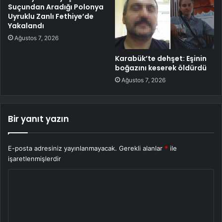
Suçundan Aradığı Polonya
Uyruklu Zanlı Fethiye’de
Yakalandı
Ağustos 7, 2026
Karabük’te dehşet: Eşinin
boğazını keserek öldürdü
Ağustos 7, 2026
Bir yanıt yazın
E-posta adresiniz yayınlanmayacak.
Gerekli alanlar
*
ile
işaretlenmişlerdir
Y
o
r
u