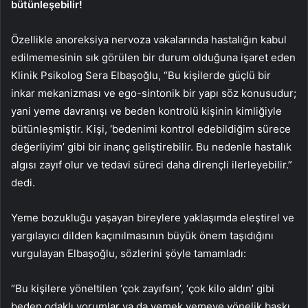
bütünleşebilir!
Özellikle anoreksiya nervoza vakalarında hastalığın kabul
edilmemesinin sık görülen bir durum olduğuna işaret eden
Klinik Psikolog Sera Elbaşoğlu, “Bu kişilerde güçlü bir
inkar mekanizması ve ego-sintonik bir yapı söz konusudur;
yani yeme davranışı ve beden kontrolü kişinin kimliğiyle
bütünleşmiştir. Kişi, ‘bedenimi kontrol edebildiğim sürece
değerliyim’ gibi bir inanç geliştirebilir. Bu nedenle hastalık
algısı zayıf olur ve tedavi süreci daha dirençli ilerleyebilir.”
dedi.
Yeme bozukluğu yaşayan bireylere yaklaşımda eleştirel ve
yargılayıcı dilden kaçınılmasının büyük önem taşıdığını
vurgulayan Elbaşoğlu, sözlerini şöyle tamamladı:
“Bu kişilere yöneltilen ‘çok zayıfsın’, ‘çok kilo aldın’ gibi
beden odaklı yorumlar ya da yemek yemeye yönelik baskı