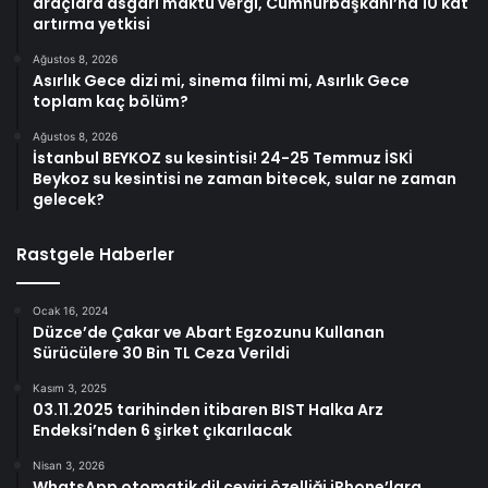
araçlara asgari maktu vergi, Cumhurbaşkanı’na 10 kat
artırma yetkisi
Ağustos 8, 2026
Asırlık Gece dizi mi, sinema filmi mi, Asırlık Gece
toplam kaç bölüm?
Ağustos 8, 2026
İstanbul BEYKOZ su kesintisi! 24-25 Temmuz İSKİ
Beykoz su kesintisi ne zaman bitecek, sular ne zaman
gelecek?
Rastgele Haberler
Ocak 16, 2024
Düzce’de Çakar ve Abart Egzozunu Kullanan
Sürücülere 30 Bin TL Ceza Verildi
Kasım 3, 2025
03.11.2025 tarihinden itibaren BIST Halka Arz
Endeksi’nden 6 şirket çıkarılacak
Nisan 3, 2026
WhatsApp otomatik dil çeviri özelliği iPhone’lara