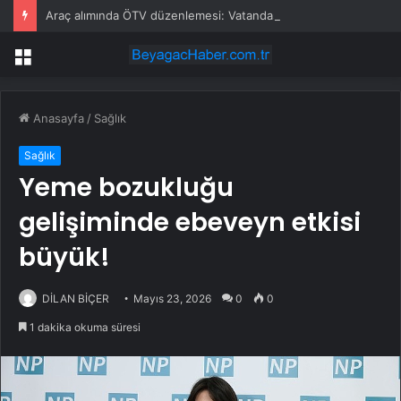
Araç alımında ÖTV düzenlemesi: Vatandaşlar bayilere akın etti
Menü
Anasayfa
/
Sağlık
Sağlık
Yeme bozukluğu
gelişiminde ebeveyn etkisi
büyük!
DİLAN BİÇER
Mayıs 23, 2026
0
0
1 dakika okuma süresi