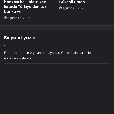
bankası belli oldu: Dev
Güvenli Liman
listede Türkiye’den tek
Ağustos 5, 2026
banka var
Ağustos 6, 2026
Bir yanıt yazın
E-posta adresiniz yayınlanmayacak.
Gerekli alanlar
*
ile
işaretlenmişlerdir
Y
o
r
u
m
*