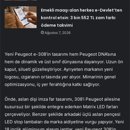
Emekli maaşı alan herkes e-Devlet’ten
kontrol etsin: 3 bin 552 TL zam farkı
ödeme takvimi
Ağustos 7, 2026
Yeni Peugeot e-308’in tasarımı hem Peugeot DNA’sına
hem de dinamik ve üst sınıf dünyasına dayanıyor. Uzun ön
kaput, silueti güzelleştiriyor. Ayrıyeten markanın yeni
logosu, ızgaranın ortasında yer alıyor. Mimarinin genel
optimizasyonu, iç yer ferahlığına katkı sağlıyor.
Önde, aslan dişi imza far tasarımı, 308’i Peugeot ailesine
kusursuz bir şekilde entegre ederken Matrix LED farları
çerçeveliyor. Benzer şekilde arkadaki üçlü aslan pençesi
LED stop lambaları da marka aidiyetine vurgu yapıyor. Yeni
18 inçlik alüminyum alaşım jantlar, yeni Peugeot 308’in