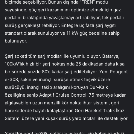
biçimde seçebiliyor. Bunun dışında “FREN” modu
sayesinde, güç geri kazanımını optimize etmek için gaz
pedalını bıraktığında yavaşlamayı artırabiliyor, tek pedallı
sürüş gerçekleştirebiliyor. Entegre üç fazlı şarj aygıtı
standart olarak sunuluyor ve 11 kW güç bedeline sahip
bulunuyor.
Şarj soketi tüm şarj modları ile uyumlu oluyor. Batarya,
100kW’lık hızlı bir şarj noktasında 25 dakikadan daha kısa
bir sürede yüzde 80’e kadar şarj edilebiliyor. Yeni Peugeot
e-308, sakin ve inançlı sürüşe etmek teşvik üzere
sürücüyü, inançlı takip aralığını koruyan Dur-Kalk
özelliğine sahip Adaptif Cruise Control, 75 metreye kadar
algılayabilen uzun menzilli kör nokta ihtar sistemi, geri
hareketlerde hayatı kolaylaştıran Geri Hareket Trafik İkaz
Sistemi üzere yeni kuşak sürüş yardımcıları ile destekliyor.
Yeni Peugeot e-308, şoför ve yolcular için kabin içindeki