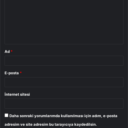
o
r
u
m
*
Ad
*
E-posta
*
İnternet sitesi
Daha sonraki yorumlarımda kullanılması için adım, e-posta
adresim ve site adresim bu tarayıcıya kaydedilsin.