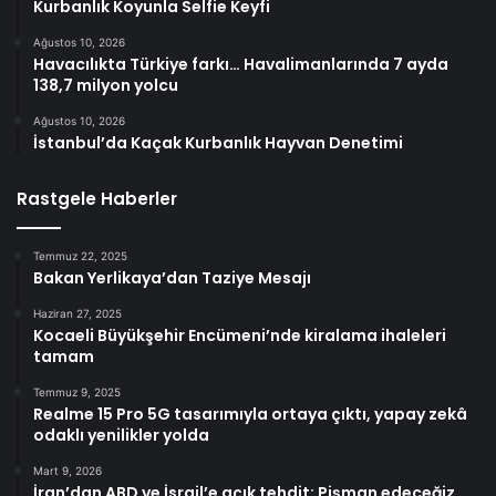
Kurbanlık Koyunla Selfie Keyfi
Ağustos 10, 2026
Havacılıkta Türkiye farkı… Havalimanlarında 7 ayda
138,7 milyon yolcu
Ağustos 10, 2026
İstanbul’da Kaçak Kurbanlık Hayvan Denetimi
Rastgele Haberler
Temmuz 22, 2025
Bakan Yerlikaya’dan Taziye Mesajı
Haziran 27, 2025
Kocaeli Büyükşehir Encümeni’nde kiralama ihaleleri
tamam
Temmuz 9, 2025
Realme 15 Pro 5G tasarımıyla ortaya çıktı, yapay zekâ
odaklı yenilikler yolda
Mart 9, 2026
İran’dan ABD ve İsrail’e açık tehdit: Pişman edeceğiz