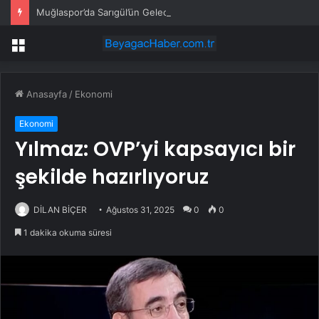
Muğlaspor’da Sarıgül’ün Geleceği Belirsiz
Menü
Anasayfa
/
Ekonomi
Ekonomi
Yılmaz: OVP’yi kapsayıcı bir
şekilde hazırlıyoruz
DİLAN BİÇER
Ağustos 31, 2025
0
0
1 dakika okuma süresi