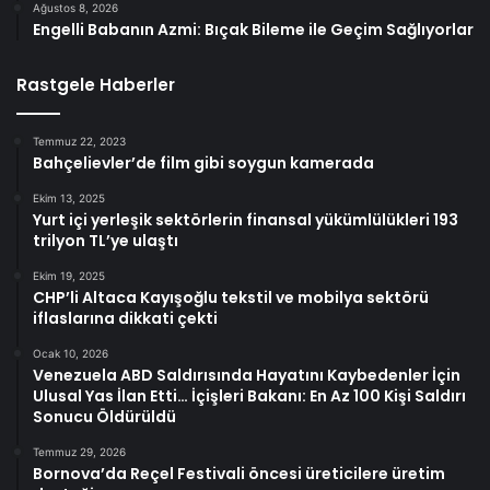
Ağustos 8, 2026
Engelli Babanın Azmi: Bıçak Bileme ile Geçim Sağlıyorlar
Rastgele Haberler
Temmuz 22, 2023
Bahçelievler’de film gibi soygun kamerada
Ekim 13, 2025
Yurt içi yerleşik sektörlerin finansal yükümlülükleri 193
trilyon TL’ye ulaştı
Ekim 19, 2025
CHP’li Altaca Kayışoğlu tekstil ve mobilya sektörü
iflaslarına dikkati çekti
Ocak 10, 2026
Venezuela ABD Saldırısında Hayatını Kaybedenler İçin
Ulusal Yas İlan Etti… İçişleri Bakanı: En Az 100 Kişi Saldırı
Sonucu Öldürüldü
Temmuz 29, 2026
Bornova’da Reçel Festivali öncesi üreticilere üretim