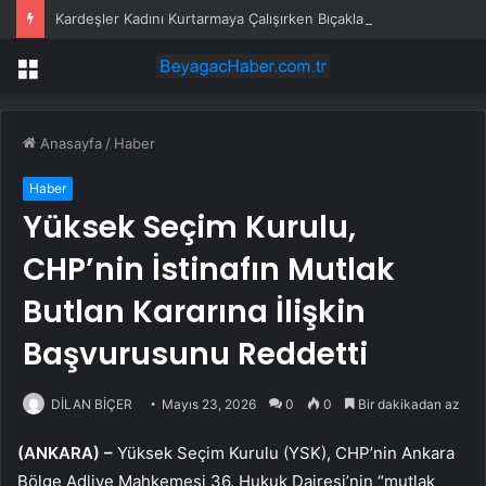
Kardeşler Kadını Kurtarmaya Çalışırken Bıçaklandı
Menü
Anasayfa
/
Haber
Haber
Yüksek Seçim Kurulu,
CHP’nin İstinafın Mutlak
Butlan Kararına İlişkin
Başvurusunu Reddetti
DİLAN BİÇER
Mayıs 23, 2026
0
0
Bir dakikadan az
(ANKARA) –
Yüksek Seçim Kurulu (YSK), CHP’nin Ankara
Bölge Adliye Mahkemesi 36. Hukuk Dairesi’nin “mutlak