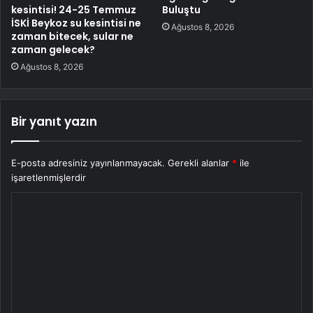
kesintisi! 24-25 Temmuz
Buluştu
İSKİ Beykoz su kesintisi ne
Ağustos 8, 2026
zaman bitecek, sular ne
zaman gelecek?
Ağustos 8, 2026
Bir yanıt yazın
E-posta adresiniz yayınlanmayacak.
Gerekli alanlar
*
ile
işaretlenmişlerdir
Y
o
r
u
m
*