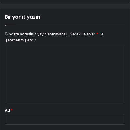
Bir yanıt yazın
E-posta adresiniz yayınlanmayacak.
Gerekli alanlar
*
ile
işaretlenmişlerdir
Y
o
r
u
m
*
Ad
*