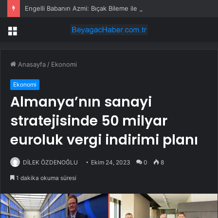
Engelli Babanın Azmi: Bıçak Bileme ile Geçim Sağlıyorlar
Menü
Anasayfa
/
Ekonomi
Ekonomi
Almanya’nın sanayi
stratejisinde 50 milyar
euroluk vergi indirimi planı
DİLEK ÖZDENOĞLU
Ekim 24, 2023
0
8
1 dakika okuma süresi