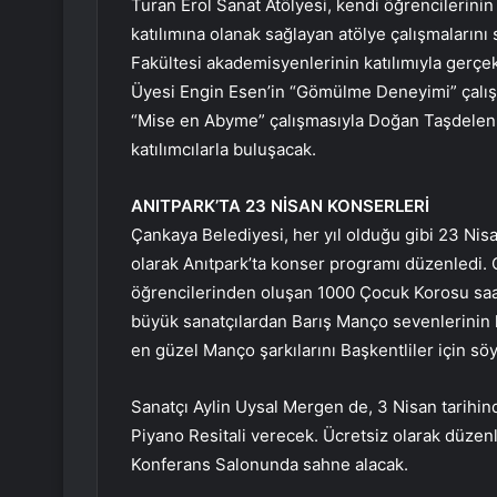
Turan Erol Sanat Atölyesi, kendi öğrencilerinin
katılımına olanak sağlayan atölye çalışmalarını
Fakültesi akademisyenlerinin katılımıyla gerçek
Üyesi Engin Esen’in “Gömülme Deneyimi” çalışm
“Mise en Abyme” çalışmasıyla Doğan Taşdelen 
katılımcılarla buluşacak.
ANITPARK’TA 23 NİSAN KONSERLERİ
Çankaya Belediyesi, her yıl olduğu gibi 23 Ni
olarak Anıtpark’ta konser programı düzenledi
öğrencilerinden oluşan 1000 Çocuk Korosu saat 
büyük sanatçılardan Barış Manço sevenlerinin 
en güzel Manço şarkılarını Başkentliler için sö
Sanatçı Aylin Uysal Mergen de, 3 Nisan tarih
Piyano Resitali verecek. Ücretsiz olarak düzen
Konferans Salonunda sahne alacak.