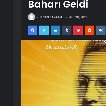
Baharı Geldi
NURCAN BAYRAM
Mart 30, 2024
Facebook
Twitter
LinkedIn
Tumblr
Pinterest
Reddit