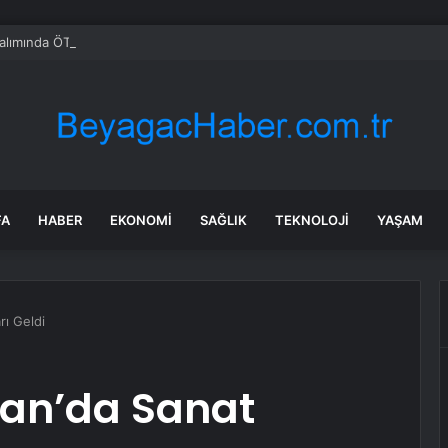
alımında ÖTV düzenlemesi: Vatandaşlar bayilere akın etti
FA
HABER
EKONOMI
SAĞLIK
TEKNOLOJI
YAŞAM
rı Geldi
an’da Sanat