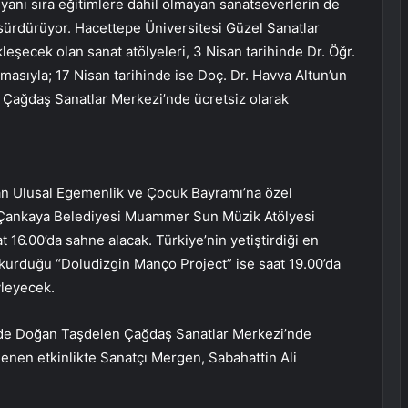
 yanı sıra eğitimlere dahil olmayan sanatseverlerin de
 sürdürüyor. Hacettepe Üniversitesi Güzel Sanatlar
leşecek olan sanat atölyeleri, 3 Nisan tarihinde Dr. Öğr.
asıyla; 17 Nisan tarihinde ise Doç. Dr. Havva Altun’un
Çağdaş Sanatlar Merkezi’nde ücretsiz olarak
san Ulusal Egemenlik ve Çocuk Bayramı’na özel
. Çankaya Belediyesi Muammer Sun Müzik Atölyesi
16.00’da sahne alacak. Türkiye’nin yetiştirdiği en
kurduğu “Doludizgin Manço Project” ise saat 19.00’da
yleyecek.
inde Doğan Taşdelen Çağdaş Sanatlar Merkezi’nde
lenen etkinlikte Sanatçı Mergen, Sabahattin Ali