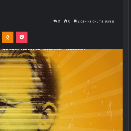
0
0
2 dakika okuma süresi
VKontakte
Odnoklassniki
Pocket