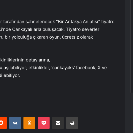
 tarafından sahnelenecek “Bir Antakya Anlatısı” tiyatro
’nde Çankayalılarla buluşacak. Tiyatro severleri
u bir yolculuğa çıkaran oyun, ücretsiz olarak
inliklerinin detaylarına,
ulaşılabiliyor; etkinlikler, ‘cankayaks’ facebook, X ve
lebiliyor.
erest
Reddit
VKontakte
Odnoklassniki
Pocket
E-Posta ile paylaş
Yazdır