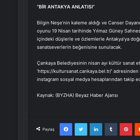
“BİR ANTAKYA ANLATISI”
Bilgin Neşe’nin kaleme aldığı ve Canser Dayanır
oyunu 19 Nisan tarihinde Yılmaz Güney Sahnesi
içindeki düşlerle ve özlemlerle Antakya’ya doğr
sanatseverlerin beğenisine sunulacak.
Çankaya Belediyesinin nisan ayı kültür sanat etk
‘
https://kultursanat.cankaya.bel.tr/
‘ adresinden 
instagram sosyal medya hesaplarından takip edi
Kaynak: (BYZHA) Beyaz Haber Ajansı
Facebook
Twitter
LinkedIn
Tumblr
Pint
Paylaş