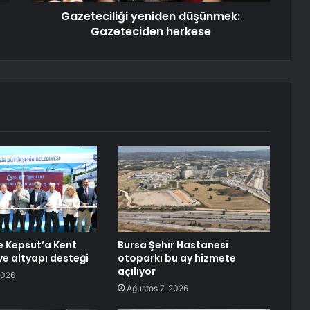
Gazeteciliği yeniden düşünmek:
Gazeteciden herkese
de Kepsut’a Kent
Bursa Şehir Hastanesi
ve altyapı desteği
otoparkı bu ay hizmete
açılıyor
2026
Ağustos 7, 2026