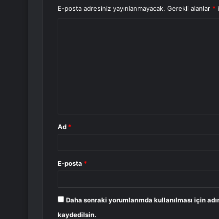
E-posta adresiniz yayınlanmayacak.
Gerekli alanlar
*
i
Y
o
r
u
m
*
Ad
*
E-posta
*
Daha sonraki yorumlarımda kullanılması için adı
kaydedilsin.