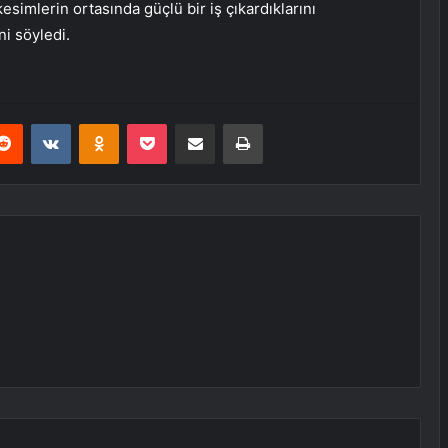
esimlerin ortasında güçlü bir iş çıkardıklarını
ni söyledi.
erest
Reddit
VKontakte
Odnoklassniki
Pocket
E-Posta ile paylaş
Yazdır