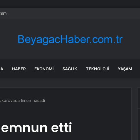
mmuz benzine, mazota, motorine zam veya indirim var mı? Güncel benzin 
FA
HABER
EKONOMI
SAĞLIK
TEKNOLOJI
YAŞAM
ukurova’da limon hasadı
 memnun etti