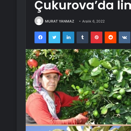
Çukurova’da li
MURAT YANMAZ
Aralık 6, 2022
Facebook
Twitter
LinkedIn
Tumblr
Pinterest
Reddit