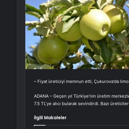
– Fiyat üreticiyi memnun etti, Çukurova’da lim
ADANA – Geçen yıl Türkiye’nin üretim merkezler
7.5 TL’ye alıcı bularak sevindirdi. Bazı üreticile
İlgili Makaleler