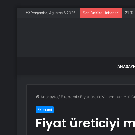
21 Te
Perşembe, Ağustos 6 2026
Son Dakika Haberleri
ANASAY
Anasayfa
/
Ekonomi
/
Fiyat üreticiyi memnun etti Ç
Ekonomi
Fiyat üreticiyi