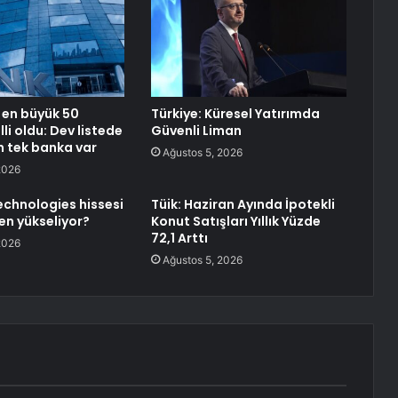
 en büyük 50
Türkiye: Küresel Yatırımda
li oldu: Dev listede
Güvenli Liman
n tek banka var
Ağustos 5, 2026
2026
chnologies hissesi
Tüik: Haziran Ayında İpotekli
n yükseliyor?
Konut Satışları Yıllık Yüzde
72,1 Arttı
2026
Ağustos 5, 2026