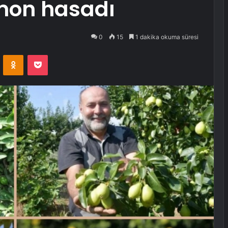
mon hasadı
0
15
1 dakika okuma süresi
VKontakte
Odnoklassniki
Pocket