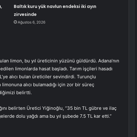
,
Baltık kuru yük navlun endeksi iki ayın
zirvesinde
Ağustos 6, 2026
bulan limon, bu yıl üreticinin yüzünü güldürdü. Adana’nın
edilen limonlarda hasat başladı. Tarım işçileri hasadı
’ye alıcı bulan üreticiler sevindirdi. Turunçlu
 limonuna alıcı bulamadığı için zor bir süreç
ğimizi belirtti.
ı belirten Üretici Yiğinoğlu, “35 bin TL gübre ve ilaç
lgelerde dolu yağdı ama bu yıl şubede 7.5 TL kar etti.”