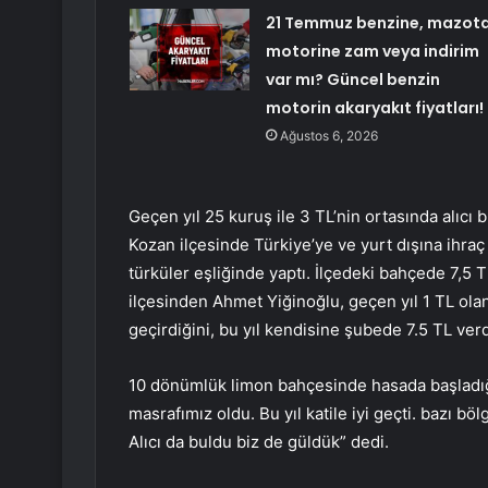
21 Temmuz benzine, mazota
motorine zam veya indirim
var mı? Güncel benzin
motorin akaryakıt fiyatları!
Ağustos 6, 2026
Geçen yıl 25 kuruş ile 3 TL’nin ortasında alıcı 
Kozan ilçesinde Türkiye’ye ve yurt dışına ihraç 
türküler eşliğinde yaptı. İlçedeki bahçede 7,5 TL
ilçesinden Ahmet Yiğinoğlu, geçen yıl 1 TL olan
geçirdiğini, bu yıl kendisine şubede 7.5 TL verdi
10 dönümlük limon bahçesinde hasada başladığın
masrafımız oldu. Bu yıl katile iyi geçti. bazı bö
Alıcı da buldu biz de güldük” dedi.