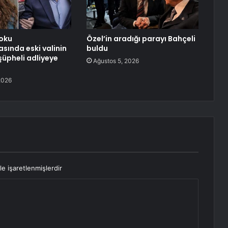
oku
Özel’in aradığı parayı Bahçeli
sında eski valinin
buldu
 şüpheli adliyeye
Ağustos 5, 2026
2026
le işaretlenmişlerdir