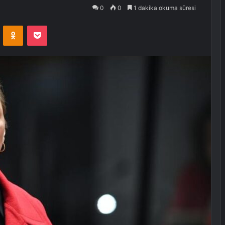
0
0
1 dakika okuma süresi
VKontakte
Odnoklassniki
Pocket