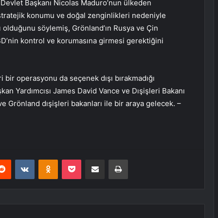
a Devlet Başkanı Nicolas Maduro’nun ülkeden
 stratejik konumu ve doğal zenginlikleri nedeniyle
acı olduğunu söylemiş, Grönland’ın Rusya ve Çin
BD’nin kontrol ve korumasına girmesi gerektiğini
i bir operasyonu da seçenek dışı bırakmadığı
şkan Yardımcısı James David Vance ve Dışişleri Bakanı
Grönland dışişleri bakanları ile bir araya gelecek. –
erest
Reddit
VKontakte
Odnoklassniki
Pocket
E-Posta ile paylaş
Yazdır