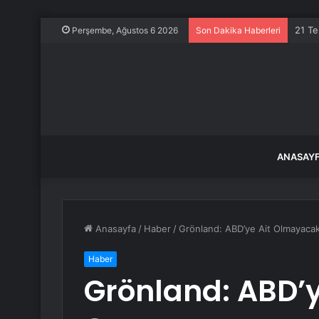
21 Te
Perşembe, Ağustos 6 2026
Son Dakika Haberleri
ANASAY
Anasayfa
/
Haber
/
Grönland: ABD’ye Ait Olmayaca
Haber
Grönland: ABD’