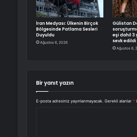
İran Medyası: Ülkenin Birçok
Gülistan D
Bölgesinde Patlama Sesleri
soruşturma
Duyuldu
eşi dahil 3
sevk edildi
Ağustos 6, 2026
Ağustos 6, 
Bir yanıt yazın
E-posta adresiniz yayınlanmayacak.
Gerekli alanlar
*
i
Y
o
r