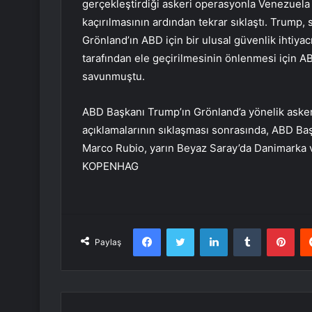
gerçekleştirdiği askeri operasyonla Venezuel
kaçırılmasının ardından tekrar sıklaştı. Trump,
Grönland’ın ABD için bir ulusal güvenlik ihtiy
tarafından ele geçirilmesinin önlenmesi için A
savunmuştu.
ABD Başkanı Trump’ın Grönland’a yönelik asker
açıklamalarının sıklaşması sonrasında, ABD Ba
Marco Rubio, yarın Beyaz Saray’da Danimarka ve 
KOPENHAG
Facebook
Twitter
LinkedIn
Tumblr
Pint
Paylaş