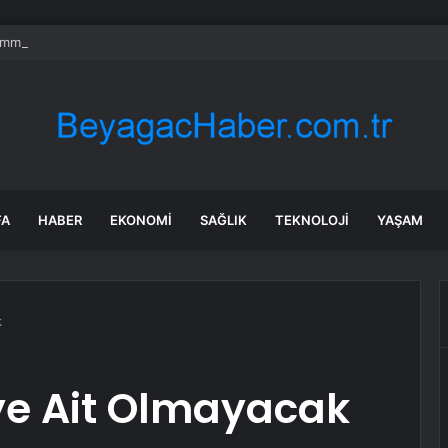
mmuz benzine, mazota, motorine zam veya indirim var mı? Güncel benzin 
FA
HABER
EKONOMI
SAĞLIK
TEKNOLOJI
YAŞAM
k
ye Ait Olmayacak