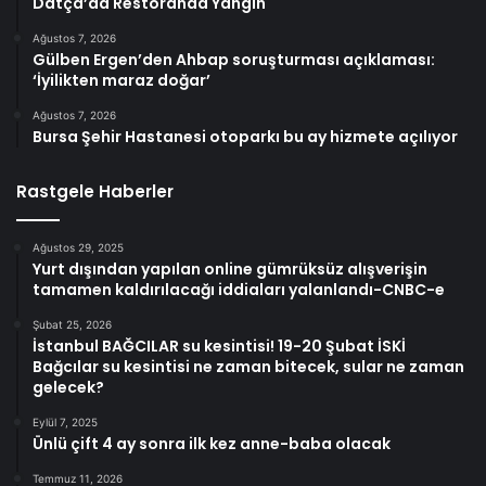
Datça’da Restoranda Yangın
Ağustos 7, 2026
Gülben Ergen’den Ahbap soruşturması açıklaması:
‘İyilikten maraz doğar’
Ağustos 7, 2026
Bursa Şehir Hastanesi otoparkı bu ay hizmete açılıyor
Rastgele Haberler
Ağustos 29, 2025
Yurt dışından yapılan online gümrüksüz alışverişin
tamamen kaldırılacağı iddiaları yalanlandı-CNBC-e
Şubat 25, 2026
İstanbul BAĞCILAR su kesintisi! 19-20 Şubat İSKİ
Bağcılar su kesintisi ne zaman bitecek, sular ne zaman
gelecek?
Eylül 7, 2025
Ünlü çift 4 ay sonra ilk kez anne-baba olacak
Temmuz 11, 2026