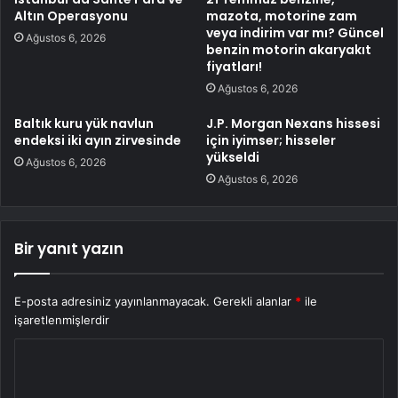
Altın Operasyonu
mazota, motorine zam
veya indirim var mı? Güncel
Ağustos 6, 2026
benzin motorin akaryakıt
fiyatları!
Ağustos 6, 2026
Baltık kuru yük navlun
J.P. Morgan Nexans hissesi
endeksi iki ayın zirvesinde
için iyimser; hisseler
yükseldi
Ağustos 6, 2026
Ağustos 6, 2026
Bir yanıt yazın
E-posta adresiniz yayınlanmayacak.
Gerekli alanlar
*
ile
işaretlenmişlerdir
Y
o