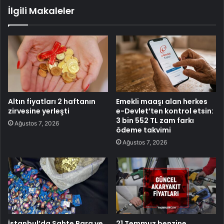
İlgili Makaleler
Altın fiyatları 2 haftanın
Emekli maaşı alan herkes
zirvesine yerleşti
e-Devlet’ten kontrol etsin:
3 bin 552 TL zam farkı
Ağustos 7, 2026
ödeme takvimi
Ağustos 7, 2026
İstanbul’da Sahte Para ve
21 Temmuz benzine,