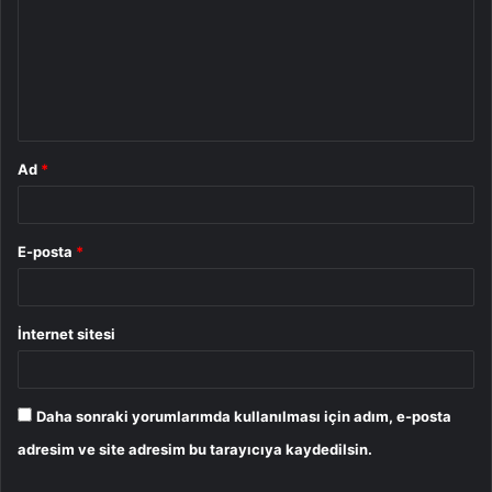
r
u
m
*
Ad
*
E-posta
*
İnternet sitesi
Daha sonraki yorumlarımda kullanılması için adım, e-posta
adresim ve site adresim bu tarayıcıya kaydedilsin.